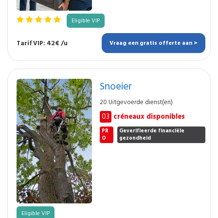
Eligible VIP
Tarif VIP: 42€ /u
Vraag een gratis offerte aan >
Snoeier
20 Uitgevoerde dienst(en)
03
créneaux disponibles
PR
Geverifieerde financiële
O
gezondheid
Eligible VIP