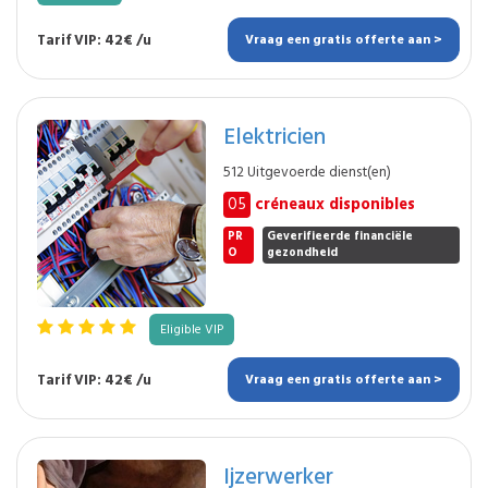
Tarif VIP: 42€ /u
Vraag een gratis offerte aan >
Elektricien
512 Uitgevoerde dienst(en)
05
créneaux disponibles
PR
Geverifieerde financiële
O
gezondheid
Eligible VIP
Tarif VIP: 42€ /u
Vraag een gratis offerte aan >
Ijzerwerker