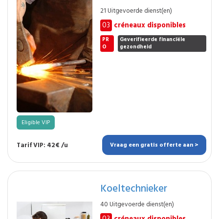
21 Uitgevoerde dienst(en)
03
créneaux disponibles
PR
Geverifieerde financiële
O
gezondheid
Eligible VIP
Tarif VIP: 42€ /u
Vraag een gratis offerte aan >
Koeltechnieker
40 Uitgevoerde dienst(en)