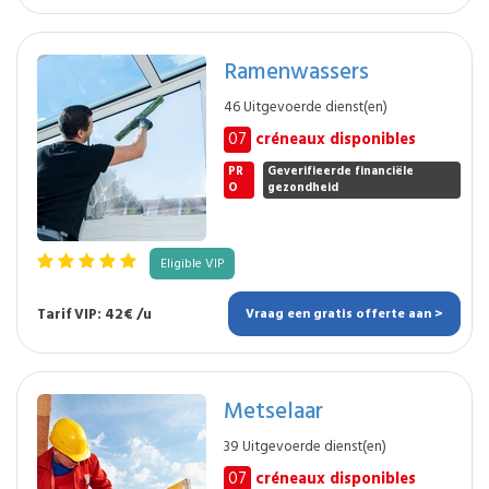
Ramenwassers
46 Uitgevoerde dienst(en)
07
créneaux disponibles
PR
Geverifieerde financiële
O
gezondheid
Eligible VIP
Tarif VIP: 42€ /u
Vraag een gratis offerte aan >
Metselaar
39 Uitgevoerde dienst(en)
07
créneaux disponibles