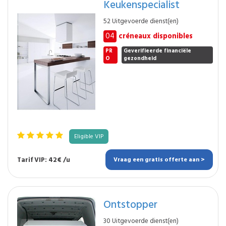
Keukenspecialist
52 Uitgevoerde dienst(en)
04
créneaux disponibles
PR
Geverifieerde financiële
O
gezondheid
Eligible VIP
Tarif VIP: 42€ /u
Vraag een gratis offerte aan >
Ontstopper
30 Uitgevoerde dienst(en)