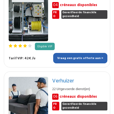
04
créneaux disponibles
PR
Geverifieerde financiële
O
gezondheid
Eligible VIP
Tarif VIP: 42€ /u
Vraag een gratis offerte aan >
Verhuizer
22 Uitgevoerde dienst(en)
06
créneaux disponibles
PR
Geverifieerde financiële
O
gezondheid