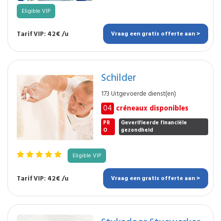
Eligible VIP
Tarif VIP: 42€ /u
Vraag een gratis offerte aan >
Schilder
173 Uitgevoerde dienst(en)
04
créneaux disponibles
PR
Geverifieerde financiële
O
gezondheid
Eligible VIP
Tarif VIP: 42€ /u
Vraag een gratis offerte aan >