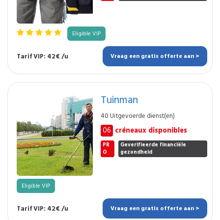
Eligible VIP
Tarif VIP: 42€ /u
Vraag een gratis offerte aan >
Tuinman
40 Uitgevoerde dienst(en)
06
créneaux disponibles
PR
Geverifieerde financiële
O
gezondheid
Eligible VIP
Tarif VIP: 42€ /u
Vraag een gratis offerte aan >