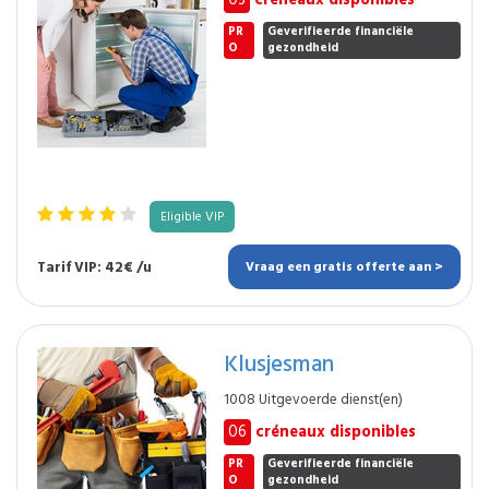
03
créneaux disponibles
PR
Geverifieerde financiële
O
gezondheid
Eligible VIP
Tarif VIP: 42€ /u
Vraag een gratis offerte aan >
Klusjesman
1008 Uitgevoerde dienst(en)
06
créneaux disponibles
PR
Geverifieerde financiële
O
gezondheid