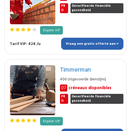
PR
Geverifieerde financiële
O
gezondheid
Eligible VIP
Tarif VIP: 42€ /u
Vraag een gratis offerte aan >
Timmerman
406 Uitgevoerde dienst(en)
07
créneaux disponibles
PR
Geverifieerde financiële
O
gezondheid
Eligible VIP