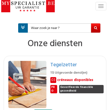
T
o
g
g
l
e
n
Onze diensten
a
v
i
g
Tegelzetter
a
t
113 Uitgevoerde dienst(en)
i
03
créneaux disponibles
e
PR
Geverifieerde financiële
O
gezondheid