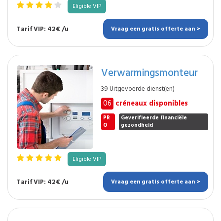
Eligible VIP
Tarif VIP: 42€ /u
Vraag een gratis offerte aan >
Verwarmingsmonteur
39 Uitgevoerde dienst(en)
06
créneaux disponibles
PR
Geverifieerde financiële
O
gezondheid
Eligible VIP
Tarif VIP: 42€ /u
Vraag een gratis offerte aan >