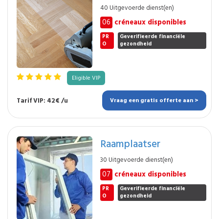
40 Uitgevoerde dienst(en)
06
créneaux disponibles
PR
Geverifieerde financiële
O
gezondheid
Eligible VIP
Tarif VIP: 42€ /u
Vraag een gratis offerte aan >
Raamplaatser
30 Uitgevoerde dienst(en)
07
créneaux disponibles
PR
Geverifieerde financiële
O
gezondheid