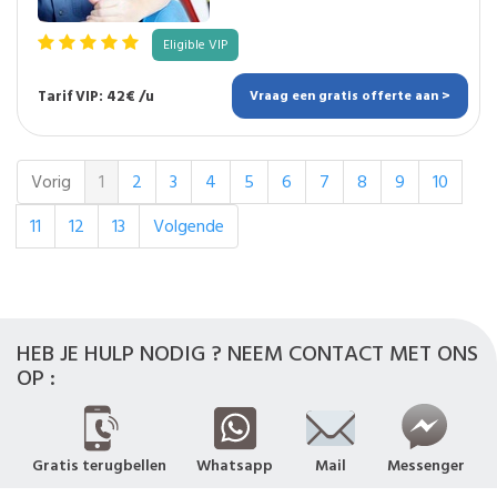
Eligible VIP
Tarif VIP: 42€ /u
Vraag een gratis offerte aan >
Vorig
1
2
3
4
5
6
7
8
9
10
11
12
13
Volgende
HEB JE HULP NODIG ? NEEM CONTACT MET ONS
OP :
Gratis terugbellen
Whatsapp
Mail
Messenger