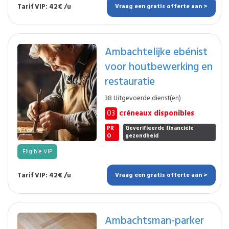
Tarif VIP: 42€ /u
Vraag een gratis offerte aan >
Ambachtelijke ebénist
voor houtbewerking en
restauratie
38 Uitgevoerde dienst(en)
03
créneaux disponibles
PR
Geverifieerde financiële
O
gezondheid
Eligible VIP
Tarif VIP: 42€ /u
Vraag een gratis offerte aan >
Ambachtsman-parker