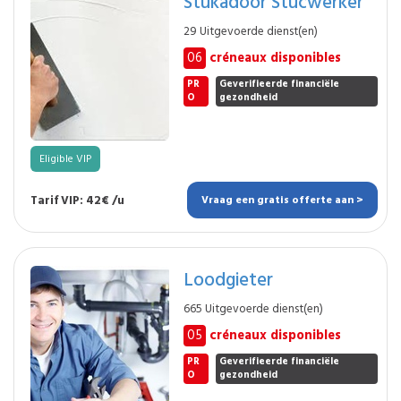
Stukadoor Stucwerker
29 Uitgevoerde dienst(en)
06
créneaux disponibles
PR
Geverifieerde financiële
O
gezondheid
Eligible VIP
Tarif VIP: 42€ /u
Vraag een gratis offerte aan >
Loodgieter
665 Uitgevoerde dienst(en)
05
créneaux disponibles
PR
Geverifieerde financiële
O
gezondheid