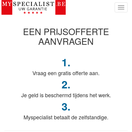
T
o
g
g
EEN PRIJSOFFERTE
l
e
AANVRAGEN
n
a
v
1.
i
g
Vraag een gratis offerte aan.
a
t
2.
i
e
Je geld is beschermd tijdens het werk.
3.
Myspecialist betaalt de zelfstandige.