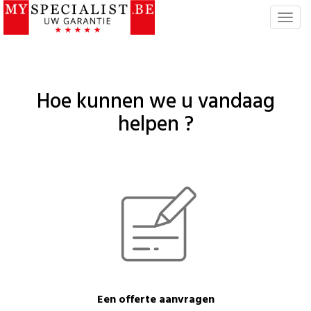
T
o
g
g
l
Hoe kunnen we u vandaag
e
n
helpen ?
a
v
i
g
a
t
i
e
Een offerte aanvragen