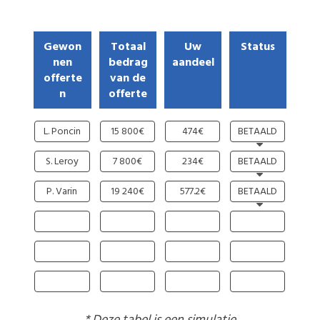
Gewon
Totaal
Uw
Status
nen
bedrag
aandeel
offerte
van de
n
offerte
L. Poncin
15 800€
474€
BETAALD
S. Leroy
7 800€
234€
BETAALD
P. Varin
19 240€
577.2€
BETAALD
* Deze tabel is een simulatie