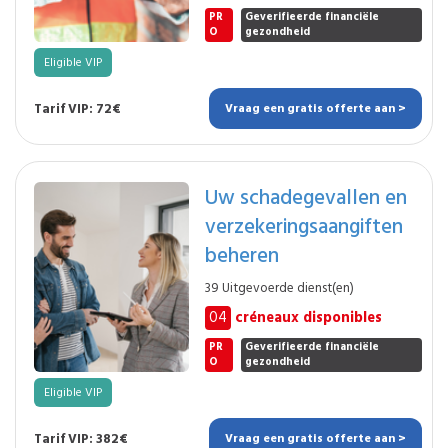
PR
Geverifieerde financiële
O
gezondheid
Eligible VIP
Tarif VIP: 72€
Vraag een gratis offerte aan >
Uw schadegevallen en
verzekeringsaangiften
beheren
39 Uitgevoerde dienst(en)
04
créneaux disponibles
PR
Geverifieerde financiële
O
gezondheid
Eligible VIP
Tarif VIP: 382€
Vraag een gratis offerte aan >