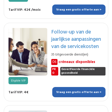
Tarif VIP: 42€ /mois
Vraag een gratis offerte aan >
Follow-up van de
jaarlijkse aanpassingen
van de servicekosten
35 Uitgevoerde dienst(en)
06
créneaux disponibles
PR
Geverifieerde financiële
O
gezondheid
Eligible VIP
Tarif VIP: 4€
Vraag een gratis offerte aan >