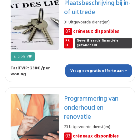
Plaatsbeschrijving bij in-
of uittrede
31 Uitgevoerde dienst(en)
07
créneaux disponibles
PR
Geverifieerde financiële
O
gezondheid
Eligible VIP
Tarif VIP: 238€ /per
Vraag een gratis offerte aan >
woning
Programmering van
onderhoud en
renovatie
23 Uitgevoerde dienst(en)
03
créneaux disponibles