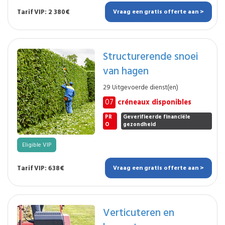
Tarif VIP: 2 380€
Vraag een gratis offerte aan >
Structurerende snoei
van hagen
29 Uitgevoerde dienst(en)
07
créneaux disponibles
PR
Geverifieerde financiële
O
gezondheid
Eligible VIP
Tarif VIP: 638€
Vraag een gratis offerte aan >
Verticuteren en