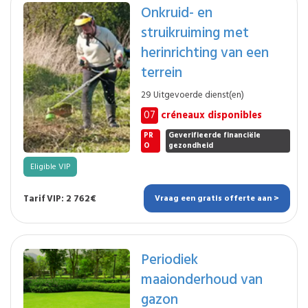
Onkruid- en
struikruiming met
herinrichting van een
terrein
29 Uitgevoerde dienst(en)
07
créneaux disponibles
PR
Geverifieerde financiële
O
gezondheid
Eligible VIP
Tarif VIP: 2 762€
Vraag een gratis offerte aan >
Periodiek
maaionderhoud van
gazon