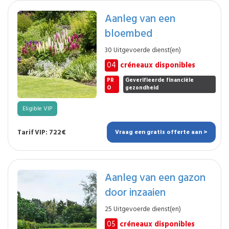
Aanleg van een
bloembed
30 Uitgevoerde dienst(en)
04
créneaux disponibles
PR
Geverifieerde financiële
O
gezondheid
Eligible VIP
Tarif VIP: 722€
Vraag een gratis offerte aan >
Aanleg van een gazon
door inzaaien
25 Uitgevoerde dienst(en)
05
créneaux disponibles