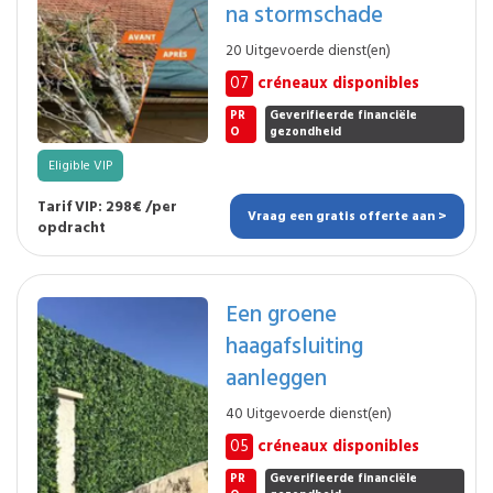
na stormschade
20 Uitgevoerde dienst(en)
07
créneaux disponibles
PR
Geverifieerde financiële
O
gezondheid
Eligible VIP
Tarif VIP: 298€ /per
Vraag een gratis offerte aan >
opdracht
Een groene
haagafsluiting
aanleggen
40 Uitgevoerde dienst(en)
05
créneaux disponibles
PR
Geverifieerde financiële