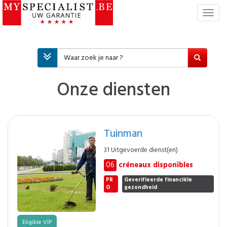
T
o
g
g
l
e
n
Onze diensten
a
v
i
g
Tuinman
a
t
31 Uitgevoerde dienst(en)
i
06
créneaux disponibles
e
PR
Geverifieerde financiële
O
gezondheid
Eligible VIP