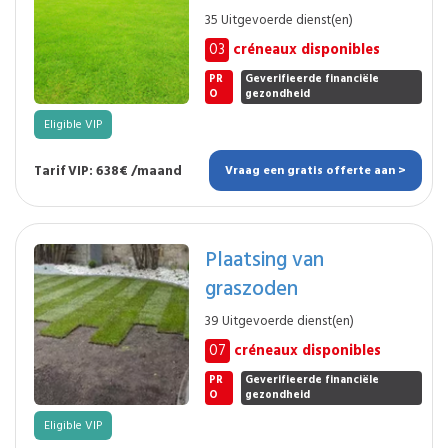
35 Uitgevoerde dienst(en)
03
créneaux disponibles
PR
Geverifieerde financiële
O
gezondheid
Eligible VIP
Tarif VIP: 638€ /maand
Vraag een gratis offerte aan >
Plaatsing van
graszoden
39 Uitgevoerde dienst(en)
07
créneaux disponibles
PR
Geverifieerde financiële
O
gezondheid
Eligible VIP