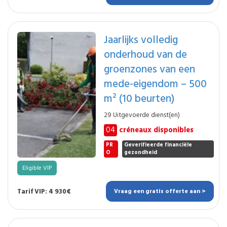
Jaarlijks volledig
onderhoud van de
groenzones van een
mede-eigendom – 500
m² (10 beurten)
29 Uitgevoerde dienst(en)
04
créneaux disponibles
PR
Geverifieerde financiële
O
gezondheid
Eligible VIP
Tarif VIP: 4 930€
Vraag een gratis offerte aan >