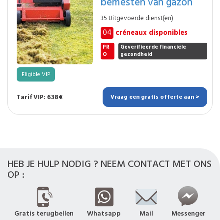
bemesten van gazon
35 Uitgevoerde dienst(en)
04
créneaux disponibles
PR
Geverifieerde financiële
O
gezondheid
Eligible VIP
Tarif VIP: 638€
Vraag een gratis offerte aan >
HEB JE HULP NODIG ? NEEM CONTACT MET ONS
OP :
Gratis terugbellen
Whatsapp
Mail
Messenger