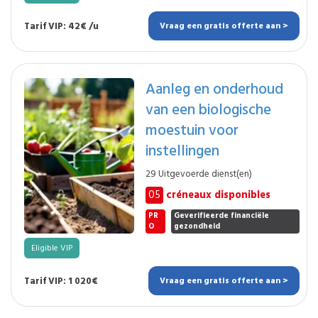
Tarif VIP: 42€ /u
Vraag een gratis offerte aan >
Aanleg en onderhoud
van een biologische
moestuin voor
instellingen
29 Uitgevoerde dienst(en)
05
créneaux disponibles
PR
Geverifieerde financiële
O
gezondheid
Eligible VIP
Tarif VIP: 1 020€
Vraag een gratis offerte aan >