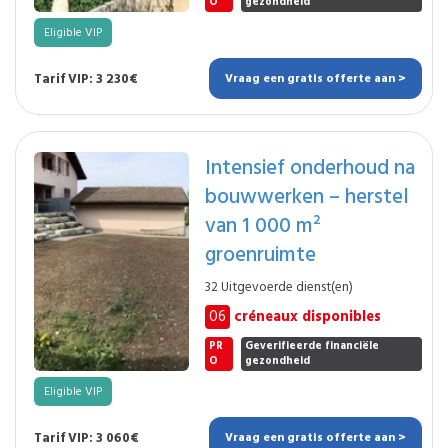
O
gezondheid
Eligible VIP
Tarif VIP: 3 230€
Vraag een gratis offerte aan >
Intensief onderhoud na
bouwwerken – herstel
van 1 000 m²
groenruimte
32 Uitgevoerde dienst(en)
06
créneaux disponibles
PR
Geverifieerde financiële
O
gezondheid
Eligible VIP
Tarif VIP: 3 060€
Vraag een gratis offerte aan >