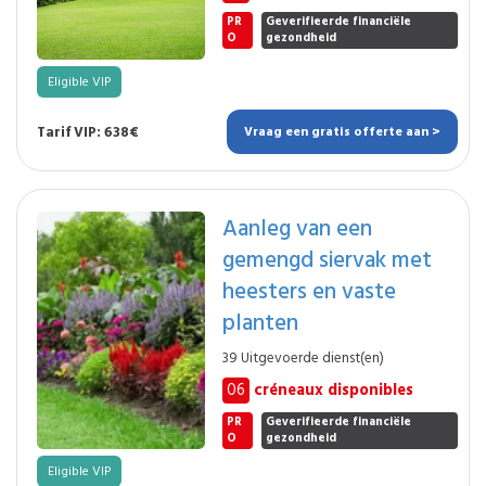
PR
Geverifieerde financiële
O
gezondheid
Eligible VIP
Tarif VIP: 638€
Vraag een gratis offerte aan >
Aanleg van een
gemengd siervak met
heesters en vaste
planten
39 Uitgevoerde dienst(en)
06
créneaux disponibles
PR
Geverifieerde financiële
O
gezondheid
Eligible VIP