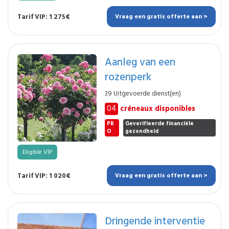
Tarif VIP: 1 275€
Vraag een gratis offerte aan >
Aanleg van een
rozenperk
39 Uitgevoerde dienst(en)
04
créneaux disponibles
PR
Geverifieerde financiële
O
gezondheid
Eligible VIP
Tarif VIP: 1 020€
Vraag een gratis offerte aan >
Dringende interventie