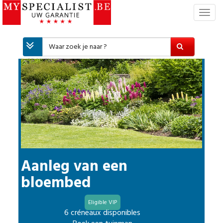
T
o
g
g
l
e
n
a
v
i
g
a
t
i
Aanleg van een
e
bloembed
Eligible VIP
6 créneaux disponibles