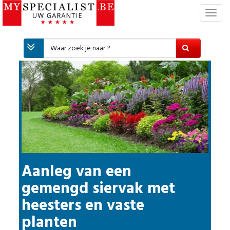
T
o
g
g
l
e
n
a
v
i
g
a
t
i
Aanleg van een
e
gemengd siervak met
heesters en vaste
planten