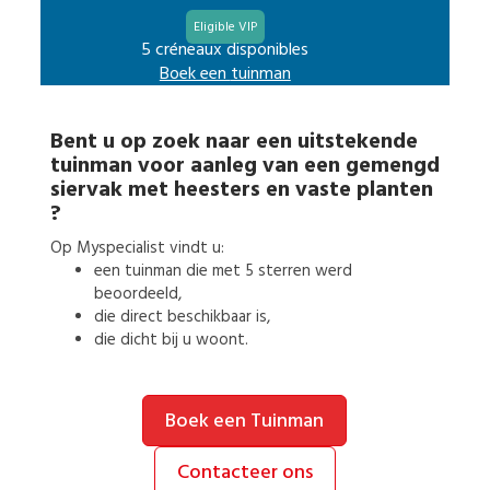
Eligible VIP
5 créneaux disponibles
Boek een
tuinman
Bent u op zoek naar een uitstekende
tuinman
voor
aanleg van een gemengd
siervak met heesters en vaste planten
?
Op Myspecialist vindt u:
een
tuinman
die met 5 sterren werd
beoordeeld,
die direct beschikbaar is,
die dicht bij u woont.
Boek een Tuinman
Contacteer ons