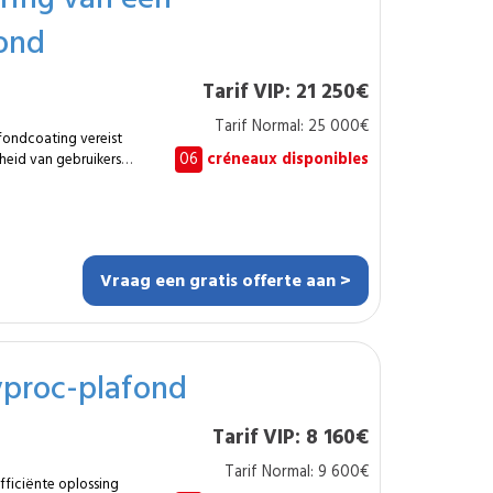
ond
ste opleiding en
en
lafond onmiddellijk
Tarif VIP: 21 250€
Tarif Normal: 25 000€
fondcoating vereist
t tot een latere
06
créneaux disponibles
heid van gebruikers
kte van 500 m² voert
scherming, extractie
en hermetisch
Vraag een gratis offerte aan >
end centrum. De
hallen en
yproc-plafond
e afwerking
Tarif VIP: 8 160€
n uitgerust volgens
Tarif Normal: 9 600€
lde
fficiënte oplossing