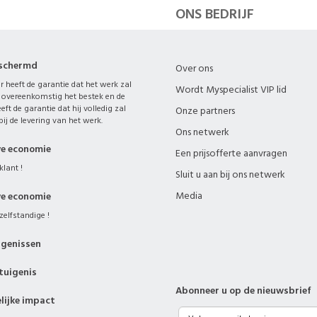
ONS BEDRIJF
eschermd
Over ons
 heeft de garantie dat het werk zal
Wordt Myspecialist VIP lid
 overeenkomstig het bestek en de
eft de garantie dat hij volledig zal
Onze partners
ij de levering van het werk.
Ons netwerk
ve economie
Een prijsofferte aanvragen
klant !
Sluit u aan bij ons netwerk
Media
ve economie
zelfstandige !
igenissen
tuigenis
Abonneer u op de nieuwsbrief
ijke impact