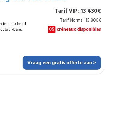
Tarif VIP: 13 430€
e schade. De
ardering van het
Tarif Normal: 15 800€
d. Met deze
n technische of
ld plafond met een
05
créneaux disponibles
ct bruikbare
gepaste bescherming.
t-netwerk behandelt
t een uniforme en
t het ? Ongeveer 2 tot
edige restauratie.
ing en
Vraag een gratis offerte aan >
aal
lsruimtes en
svriendelijke en
troleerd en
eelgestelde