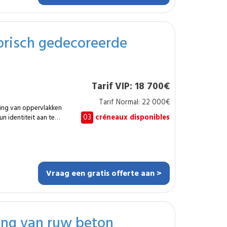
torisch gedecoreerde
echnische ruimtes
rote renovatiewerken.
n geplaatst op
erhoogt bovendien de
Tarif VIP: 18 700€
imer oogt. Met de
u een stabiel en
Tarif Normal: 22 000€
ing van oppervlakken
sklaar is.
03
créneaux disponibles
n identiteit aan te
ch gedecoreerd plafond
tauratie en duurzame
ige installatie per ruimte.
 verzwakte zones vast
ht op het behouden van
Vraag een gratis offerte aan >
rspronkelijke
ontroleerde
istorische karakter.
 van kwetsbare zones
n lijsten en
ring van ruw beton
delen Afwerkingen