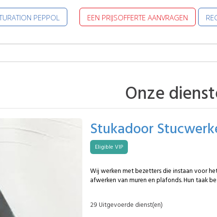
CTURATION PEPPOL
EEN PRIJSOFFERTE AANVRAGEN
REG
Onze dienst
Stukadoor Stucwerk
Eligible VIP
Wij werken met bezetters die instaan voor he
afwerken van muren en plafonds. Hun taak bes
aanbrengen van pleisterlagen om vlakke en e
verkrijgen. Dit kan een MySpecialist bezetter concreet opnemen:
29 Uitgevoerde dienst(en)
Traditioneel pleisterwerk : manuele afwerkin