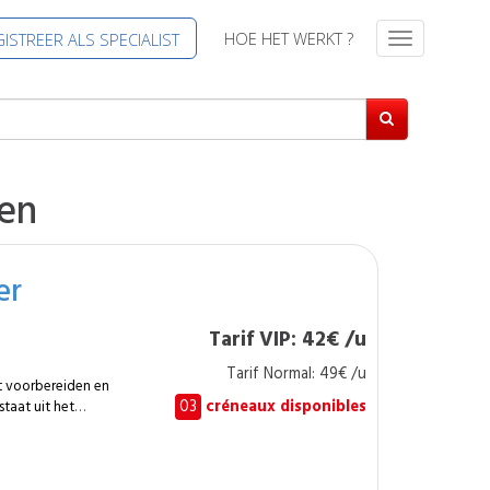
HOE HET WERKT ?
ISTREER ALS SPECIALIST
T
o
g
g
l
e
n
en
a
v
i
er
g
a
t
Tarif VIP: 42€ /u
i
Tarif Normal: 49€ /u
e
t voorbereiden en
03
créneaux disponibles
taat uit het
gale oppervlakken te
g van muren en