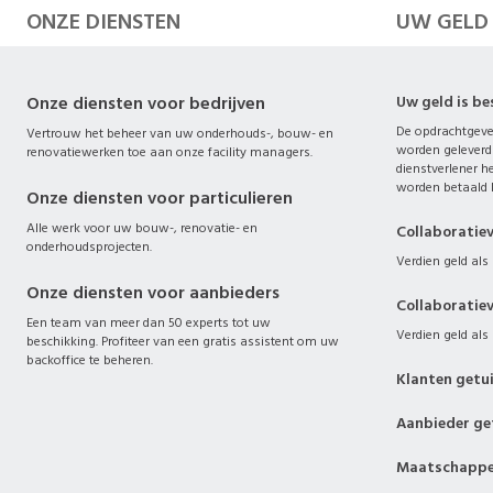
ONZE DIENSTEN
UW GELD
Onze diensten voor bedrijven
Uw geld is b
De opdrachtgever
Vertrouw het beheer van uw onderhouds-, bouw- en
worden geleverd
renovatiewerken toe aan onze facility managers.
dienstverlener he
worden betaald b
Onze diensten voor particulieren
Alle werk voor uw bouw-, renovatie- en
Collaboratie
onderhoudsprojecten.
Verdien geld als 
Onze diensten voor aanbieders
Collaboratie
Een team van meer dan 50 experts tot uw
Verdien geld als 
beschikking. Profiteer van een gratis assistent om uw
backoffice te beheren.
Klanten getu
Aanbieder ge
Maatschappel