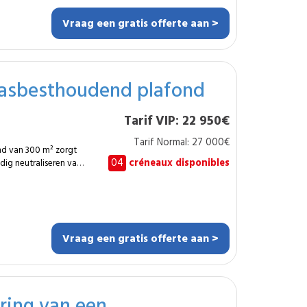
Vraag een gratis offerte aan >
gestelde
 asbesthoudend plafond
Tarif VIP: 22 950€
Tarif Normal: 27 000€
nd van 300 m² zorgt
04
créneaux disponibles
dig neutraliseren van
der geschikt wanneer
k is, zoals in
e gebouwen.
n de werkzone.
erwijderen en de
Vraag een gratis offerte aan >
xeert.
ermlaag.
nd bevestigt. Deze
 het materiaal en
ring van een
tten in een veilige