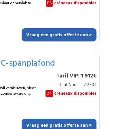
05
créneaux disponibles
rklaar oppervlak te
resultaat en laat toe
lementen onopvallend
auwkeurige
ng Volledige
Vraag een gratis offerte aan >
den en vulmiddelen
en of leidingen
echt plafond Dit
lyvalente zalen,
en nette en duurzame
VC-spanplafond
ien het akoestisch
0–60 mm wordt
Tarif VIP: 1 912€
rkt plafond, klaar
Tarif Normal: 2 250€
wil vernieuwen, biedt
 integraties toelaat.
04
créneaux disponibles
 zonder zware of
fhankelijk van de
nen doek creëert een
ep per ruimte.
leidingen of kleine
bergt. Dit type
ditioneel
ecialist
Vraag een gratis offerte aan >