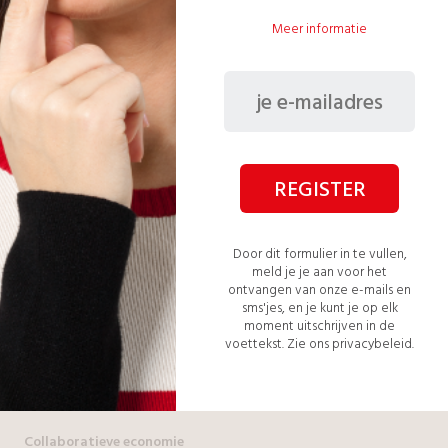
Onze diensten voor bedrijven
Meer informatie
Vertrouw het beheer van uw onderhouds-, bouw- en renovatiewerken toe
aan onze facility managers.
Onze diensten voor particulieren
Alle werk voor uw bouw-, renovatie- en onderhoudsprojecten.
Onze diensten voor aanbieders
REGISTER
Een team van meer dan 50 experts tot uw beschikking. Profiteer van een
gratis assistent om uw backoffice te beheren.
Door dit formulier in te vullen,
UW GELD
meld je je aan voor het
ontvangen van onze e-mails en
sms'jes, en je kunt je op elk
moment uitschrijven in de
Uw geld is beschermd
voettekst.
Zie ons privacybeleid.
De opdrachtgever heeft de garantie dat het werk zal worden geleverd
overeenkomstig het bestek en de dienstverlener heeft de garantie dat hij
volledig zal worden betaald bij de levering van het werk.
Collaboratieve economie