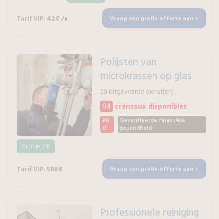
Tarif VIP: 42€ /u
Vraag een gratis offerte aan >
Polijsten van
microkrassen op glas
29 Uitgevoerde dienst(en)
04
créneaux disponibles
PR
Geverifieerde financiële
O
gezondheid
Eligible VIP
Tarif VIP: 586€
Vraag een gratis offerte aan >
Professionele reiniging