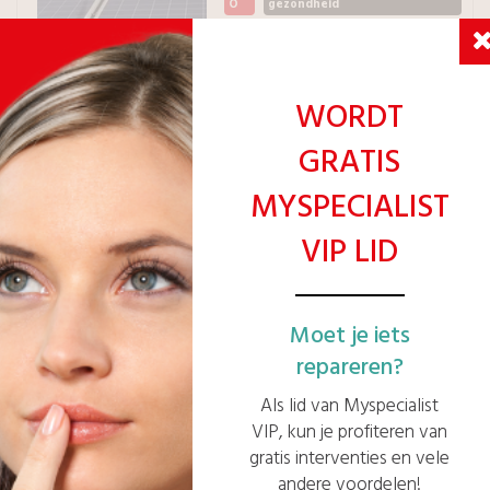
O
gezondheid
Eligible VIP
WORDT
Tarif VIP: 332€
Vraag een gratis offerte aan >
GRATIS
MYSPECIALIST
VIP LID
HEB JE HULP NODIG ? NEEM CONTACT MET ONS
OP :
Moet je iets
repareren?
Gratis terugbellen
Whatsapp
Mail
Messenger
Als lid van Myspecialist
ONZE DIENSTEN
VIP, kun je profiteren van
gratis interventies en vele
andere voordelen!