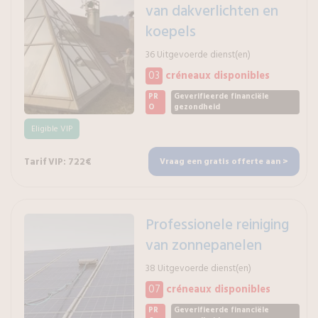
van dakverlichten en
koepels
36 Uitgevoerde dienst(en)
03
créneaux disponibles
PR
Geverifieerde financiële
O
gezondheid
Eligible VIP
Tarif VIP: 722€
Vraag een gratis offerte aan >
Professionele reiniging
van zonnepanelen
38 Uitgevoerde dienst(en)
07
créneaux disponibles
PR
Geverifieerde financiële