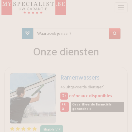
T
o
g
g
l
e
n
Onze diensten
a
v
i
g
Ramenwassers
a
t
46 Uitgevoerde dienst(en)
i
07
créneaux disponibles
e
PR
Geverifieerde financiële
O
gezondheid
Eligible VIP