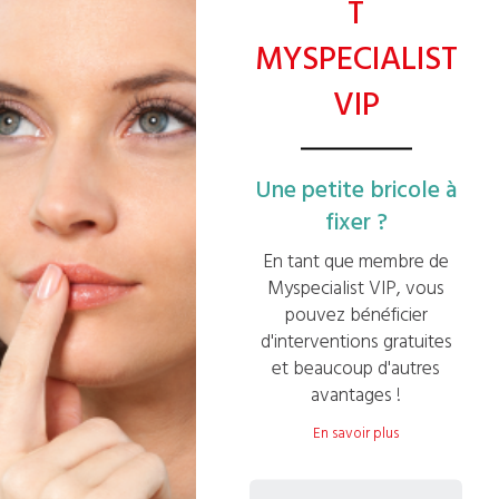
T
MYSPECIALIST
En découvrir d'autres
VIP
Nos
plombiers
Une petite bricole à
indépendants vous
fixer ?
proposent également
En tant que membre de
Myspecialist VIP, vous
pouvez bénéficier
d'interventions gratuites
et beaucoup d'autres
avantages !
En savoir plus