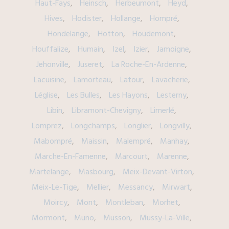
Haut-Fays
Heinsch
Herbeumont
Heyd
Hives
Hodister
Hollange
Hompré
Hondelange
Hotton
Houdemont
Houffalize
Humain
Izel
Izier
Jamoigne
Jehonville
Juseret
La Roche-En-Ardenne
Lacuisine
Lamorteau
Latour
Lavacherie
Léglise
Les Bulles
Les Hayons
Lesterny
Libin
Libramont-Chevigny
Limerlé
Lomprez
Longchamps
Longlier
Longvilly
Mabompré
Maissin
Malempré
Manhay
Marche-En-Famenne
Marcourt
Marenne
Martelange
Masbourg
Meix-Devant-Virton
Meix-Le-Tige
Mellier
Messancy
Mirwart
Moircy
Mont
Montleban
Morhet
Mormont
Muno
Musson
Mussy-La-Ville