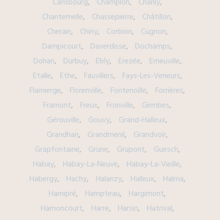
Carlsbourg
Champlon
Chanly
Chantemelle
Chassepierre
Châtillon
Cherain
Chiny
Corbion
Cugnon
Dampicourt
Daverdisse
Dochamps
Dohan
Durbuy
Ebly
Erezée
Erneuville
Etalle
Ethe
Fauvillers
Fays-Les-Veneurs
Flamierge
Florenville
Fontenoille
Forrières
Framont
Freux
Fronville
Gembes
Gérouville
Gouvy
Grand-Halleux
Grandhan
Grandmenil
Grandvoir
Grapfontaine
Grune
Grupont
Guirsch
Habay
Habay-La-Neuve
Habay-La-Vieille
Habergy
Hachy
Halanzy
Halleux
Halma
Hamipré
Hampteau
Hargimont
Harnoncourt
Harre
Harsin
Hatrival