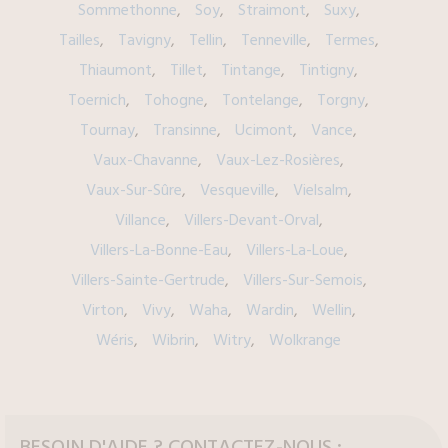
Sommethonne
Soy
Straimont
Suxy
Tailles
Tavigny
Tellin
Tenneville
Termes
Thiaumont
Tillet
Tintange
Tintigny
Toernich
Tohogne
Tontelange
Torgny
Tournay
Transinne
Ucimont
Vance
Vaux-Chavanne
Vaux-Lez-Rosières
Vaux-Sur-Sûre
Vesqueville
Vielsalm
Villance
Villers-Devant-Orval
Villers-La-Bonne-Eau
Villers-La-Loue
Villers-Sainte-Gertrude
Villers-Sur-Semois
Virton
Vivy
Waha
Wardin
Wellin
Wéris
Wibrin
Witry
Wolkrange
BESOIN D'AIDE ? CONTACTEZ-NOUS :