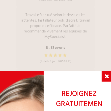
Travail effectué selon le devis et les
attentes. Installateur poli, discret, travail
propre et efficace. Parfait ! Je
recommande vivement les équipes de
MySpecialist.
K. Stevens
(Posté le 2 juin 2025 08:37)
Travaux très bien réalisés - Bonne
communication !
REJOIGNEZ
C. Hannard
GRATUITEMEN
(Posté le 9 octobre 2025 09:54)