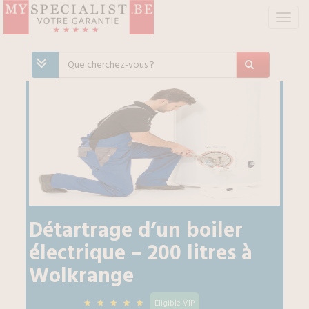
S
w
i
t
c
h
N
a
v
i
g
a
t
i
Détartrage d’un boiler
o
électrique – 200 litres
à
n
Wolkrange
Eligible VIP