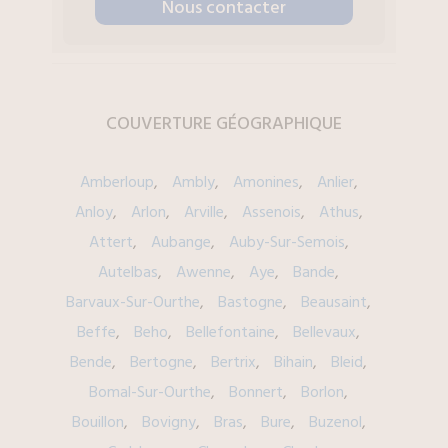
Nous contacter
COUVERTURE
GÉOGRAPHIQUE
Amberloup
Ambly
Amonines
Anlier
Anloy
Arlon
Arville
Assenois
Athus
Attert
Aubange
Auby-Sur-Semois
Autelbas
Awenne
Aye
Bande
Barvaux-Sur-Ourthe
Bastogne
Beausaint
Beffe
Beho
Bellefontaine
Bellevaux
Bende
Bertogne
Bertrix
Bihain
Bleid
Bomal-Sur-Ourthe
Bonnert
Borlon
Bouillon
Bovigny
Bras
Bure
Buzenol