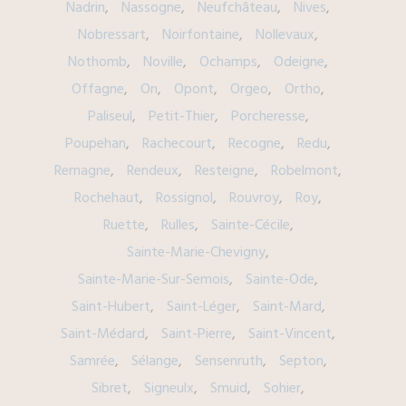
Nadrin
Nassogne
Neufchâteau
Nives
Nobressart
Noirfontaine
Nollevaux
Nothomb
Noville
Ochamps
Odeigne
Offagne
On
Opont
Orgeo
Ortho
Paliseul
Petit-Thier
Porcheresse
Poupehan
Rachecourt
Recogne
Redu
Remagne
Rendeux
Resteigne
Robelmont
Rochehaut
Rossignol
Rouvroy
Roy
Ruette
Rulles
Sainte-Cécile
Sainte-Marie-Chevigny
Sainte-Marie-Sur-Semois
Sainte-Ode
Saint-Hubert
Saint-Léger
Saint-Mard
Saint-Médard
Saint-Pierre
Saint-Vincent
Samrée
Sélange
Sensenruth
Septon
Sibret
Signeulx
Smuid
Sohier