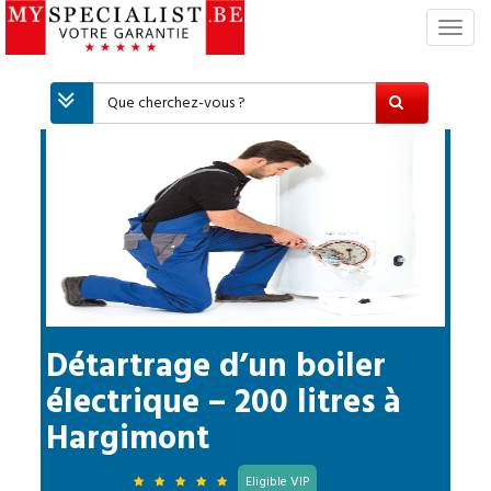
S
w
i
t
c
h
N
a
v
i
g
a
t
i
Détartrage d’un boiler
o
électrique – 200 litres
à
n
Hargimont
Eligible VIP