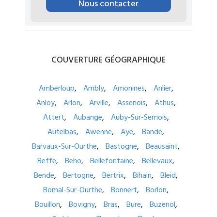
Nous contacter
COUVERTURE
GÉOGRAPHIQUE
Amberloup
Ambly
Amonines
Anlier
Anloy
Arlon
Arville
Assenois
Athus
Attert
Aubange
Auby-Sur-Semois
Autelbas
Awenne
Aye
Bande
Barvaux-Sur-Ourthe
Bastogne
Beausaint
Beffe
Beho
Bellefontaine
Bellevaux
Bende
Bertogne
Bertrix
Bihain
Bleid
Bomal-Sur-Ourthe
Bonnert
Borlon
Bouillon
Bovigny
Bras
Bure
Buzenol