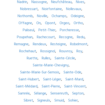
Nadrin
Nassogne
Neufchâteau
Nives
Nobressart
Noirfontaine
Nollevaux
Nothomb
Noville
Ochamps
Odeigne
Offagne
On
Opont
Orgeo
Ortho
Paliseul
Petit-Thier
Porcheresse
Poupehan
Rachecourt
Recogne
Redu
Remagne
Rendeux
Resteigne
Robelmont
Rochehaut
Rossignol
Rouvroy
Roy
Ruette
Rulles
Sainte-Cécile
Sainte-Marie-Chevigny
Sainte-Marie-Sur-Semois
Sainte-Ode
Saint-Hubert
Saint-Léger
Saint-Mard
Saint-Médard
Saint-Pierre
Saint-Vincent
Samrée
Sélange
Sensenruth
Septon
Sibret
Signeulx
Smuid
Sohier