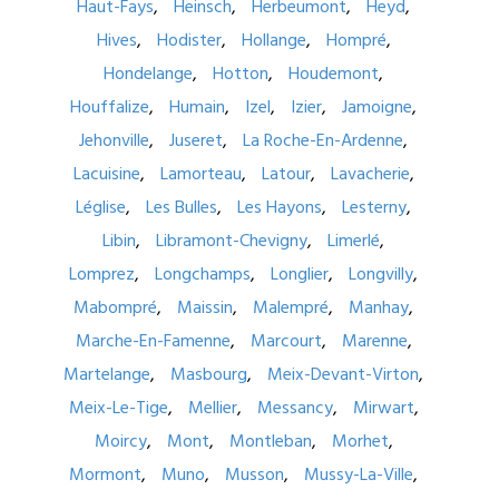
Haut-Fays
Heinsch
Herbeumont
Heyd
Hives
Hodister
Hollange
Hompré
Hondelange
Hotton
Houdemont
Houffalize
Humain
Izel
Izier
Jamoigne
Jehonville
Juseret
La Roche-En-Ardenne
Lacuisine
Lamorteau
Latour
Lavacherie
Léglise
Les Bulles
Les Hayons
Lesterny
Libin
Libramont-Chevigny
Limerlé
Lomprez
Longchamps
Longlier
Longvilly
Mabompré
Maissin
Malempré
Manhay
Marche-En-Famenne
Marcourt
Marenne
Martelange
Masbourg
Meix-Devant-Virton
Meix-Le-Tige
Mellier
Messancy
Mirwart
Moircy
Mont
Montleban
Morhet
Mormont
Muno
Musson
Mussy-La-Ville