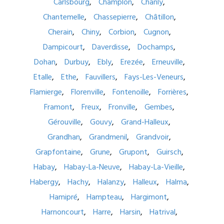
Carlsbourg
Champlon
Chanly
Chantemelle
Chassepierre
Châtillon
Cherain
Chiny
Corbion
Cugnon
Dampicourt
Daverdisse
Dochamps
Dohan
Durbuy
Ebly
Erezée
Erneuville
Etalle
Ethe
Fauvillers
Fays-Les-Veneurs
Flamierge
Florenville
Fontenoille
Forrières
Framont
Freux
Fronville
Gembes
Gérouville
Gouvy
Grand-Halleux
Grandhan
Grandmenil
Grandvoir
Grapfontaine
Grune
Grupont
Guirsch
Habay
Habay-La-Neuve
Habay-La-Vieille
Habergy
Hachy
Halanzy
Halleux
Halma
Hamipré
Hampteau
Hargimont
Harnoncourt
Harre
Harsin
Hatrival