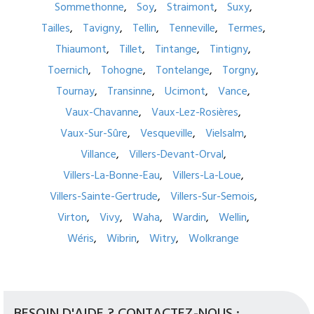
Sommethonne
Soy
Straimont
Suxy
Tailles
Tavigny
Tellin
Tenneville
Termes
Thiaumont
Tillet
Tintange
Tintigny
Toernich
Tohogne
Tontelange
Torgny
Tournay
Transinne
Ucimont
Vance
Vaux-Chavanne
Vaux-Lez-Rosières
Vaux-Sur-Sûre
Vesqueville
Vielsalm
Villance
Villers-Devant-Orval
Villers-La-Bonne-Eau
Villers-La-Loue
Villers-Sainte-Gertrude
Villers-Sur-Semois
Virton
Vivy
Waha
Wardin
Wellin
Wéris
Wibrin
Witry
Wolkrange
BESOIN D'AIDE ? CONTACTEZ-NOUS :