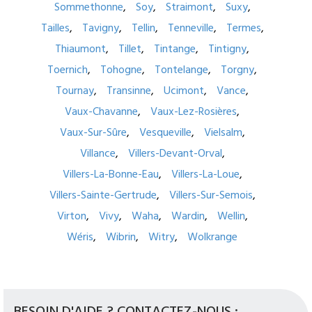
Sommethonne
Soy
Straimont
Suxy
Tailles
Tavigny
Tellin
Tenneville
Termes
Thiaumont
Tillet
Tintange
Tintigny
Toernich
Tohogne
Tontelange
Torgny
Tournay
Transinne
Ucimont
Vance
Vaux-Chavanne
Vaux-Lez-Rosières
Vaux-Sur-Sûre
Vesqueville
Vielsalm
Villance
Villers-Devant-Orval
Villers-La-Bonne-Eau
Villers-La-Loue
Villers-Sainte-Gertrude
Villers-Sur-Semois
Virton
Vivy
Waha
Wardin
Wellin
Wéris
Wibrin
Witry
Wolkrange
BESOIN D'AIDE ? CONTACTEZ-NOUS :