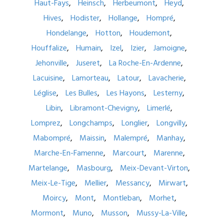
Haut-Fays
Heinsch
Herbeumont
Heyd
Hives
Hodister
Hollange
Hompré
Hondelange
Hotton
Houdemont
Houffalize
Humain
Izel
Izier
Jamoigne
Jehonville
Juseret
La Roche-En-Ardenne
Lacuisine
Lamorteau
Latour
Lavacherie
Léglise
Les Bulles
Les Hayons
Lesterny
Libin
Libramont-Chevigny
Limerlé
Lomprez
Longchamps
Longlier
Longvilly
Mabompré
Maissin
Malempré
Manhay
Marche-En-Famenne
Marcourt
Marenne
Martelange
Masbourg
Meix-Devant-Virton
Meix-Le-Tige
Mellier
Messancy
Mirwart
Moircy
Mont
Montleban
Morhet
Mormont
Muno
Musson
Mussy-La-Ville