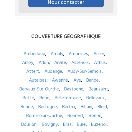
Nous contacter
COUVERTURE
GÉOGRAPHIQUE
Amberloup
Ambly
Amonines
Anlier
Anloy
Arlon
Arville
Assenois
Athus
Attert
Aubange
Auby-Sur-Semois
Autelbas
Awenne
Aye
Bande
Barvaux-Sur-Ourthe
Bastogne
Beausaint
Beffe
Beho
Bellefontaine
Bellevaux
Bende
Bertogne
Bertrix
Bihain
Bleid
Bomal-Sur-Ourthe
Bonnert
Borlon
Bouillon
Bovigny
Bras
Bure
Buzenol