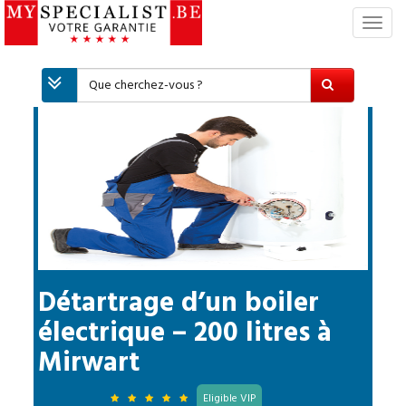
S
w
i
t
c
h
N
a
v
i
g
a
t
i
Détartrage d’un boiler
o
électrique – 200 litres
à
n
Mirwart
Eligible VIP