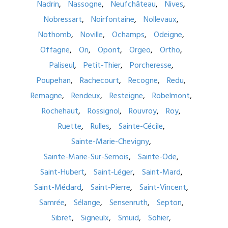
Nadrin
Nassogne
Neufchâteau
Nives
Nobressart
Noirfontaine
Nollevaux
Nothomb
Noville
Ochamps
Odeigne
Offagne
On
Opont
Orgeo
Ortho
Paliseul
Petit-Thier
Porcheresse
Poupehan
Rachecourt
Recogne
Redu
Remagne
Rendeux
Resteigne
Robelmont
Rochehaut
Rossignol
Rouvroy
Roy
Ruette
Rulles
Sainte-Cécile
Sainte-Marie-Chevigny
Sainte-Marie-Sur-Semois
Sainte-Ode
Saint-Hubert
Saint-Léger
Saint-Mard
Saint-Médard
Saint-Pierre
Saint-Vincent
Samrée
Sélange
Sensenruth
Septon
Sibret
Signeulx
Smuid
Sohier