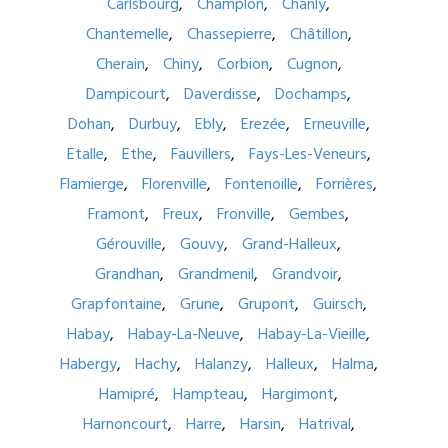
Carlsbourg
Champlon
Chanly
Chantemelle
Chassepierre
Châtillon
Cherain
Chiny
Corbion
Cugnon
Dampicourt
Daverdisse
Dochamps
Dohan
Durbuy
Ebly
Erezée
Erneuville
Etalle
Ethe
Fauvillers
Fays-Les-Veneurs
Flamierge
Florenville
Fontenoille
Forrières
Framont
Freux
Fronville
Gembes
Gérouville
Gouvy
Grand-Halleux
Grandhan
Grandmenil
Grandvoir
Grapfontaine
Grune
Grupont
Guirsch
Habay
Habay-La-Neuve
Habay-La-Vieille
Habergy
Hachy
Halanzy
Halleux
Halma
Hamipré
Hampteau
Hargimont
Harnoncourt
Harre
Harsin
Hatrival