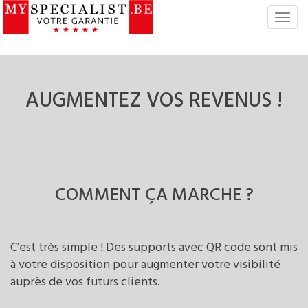
S
w
i
t
c
AUGMENTEZ
VOS REVENUS !
h
N
a
v
i
g
a
COMMENT
ÇA MARCHE ?
t
i
o
C’est très simple ! Des supports avec QR code sont mis
n
à votre disposition pour augmenter votre visibilité
auprès de vos futurs clients.