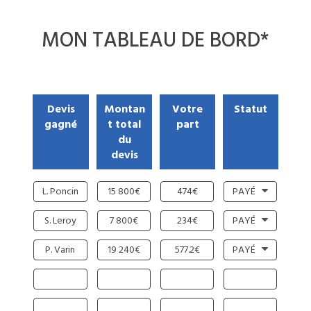
MON
TABLEAU DE BORD
*
Devis
Montan
Votre
Statut
gagné
t total
part
du
devis
L. Poncin
15 800€
474€
PAYÉ
S. Leroy
7 800€
234€
PAYÉ
P. Varin
19 240€
577.2€
PAYÉ