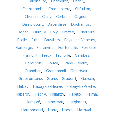
Carlsbourg
Champlon
Chanly
Chantemelle
Chassepierre
Châtillon
Cherain
Chiny
Corbion
Cugnon
Dampicourt
Daverdisse
Dochamps
Dohan
Durbuy
Ebly
Erezée
Erneuville
Etalle
Ethe
Fauvillers
Fays-Les-Veneurs
Flamierge
Florenville
Fontenoille
Forrières
Framont
Freux
Fronville
Gembes
Gérouville
Gouvy
Grand-Halleux
Grandhan
Grandmenil
Grandvoir
Grapfontaine
Grune
Grupont
Guirsch
Habay
Habay-La-Neuve
Habay-La-Vieille
Habergy
Hachy
Halanzy
Halleux
Halma
Hamipré
Hampteau
Hargimont
Harnoncourt
Harre
Harsin
Hatrival