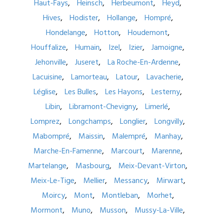
Haut-Fays
Heinsch
Herbeumont
Heyd
Hives
Hodister
Hollange
Hompré
Hondelange
Hotton
Houdemont
Houffalize
Humain
Izel
Izier
Jamoigne
Jehonville
Juseret
La Roche-En-Ardenne
Lacuisine
Lamorteau
Latour
Lavacherie
Léglise
Les Bulles
Les Hayons
Lesterny
Libin
Libramont-Chevigny
Limerlé
Lomprez
Longchamps
Longlier
Longvilly
Mabompré
Maissin
Malempré
Manhay
Marche-En-Famenne
Marcourt
Marenne
Martelange
Masbourg
Meix-Devant-Virton
Meix-Le-Tige
Mellier
Messancy
Mirwart
Moircy
Mont
Montleban
Morhet
Mormont
Muno
Musson
Mussy-La-Ville