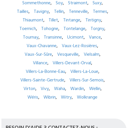
Sommethonne
Soy
Straimont
Suxy
Tailles
Tavigny
Tellin
Tenneville
Termes
Thiaumont
Tillet
Tintange
Tintigny
Toernich
Tohogne
Tontelange
Torgny
Tournay
Transinne
Ucimont
Vance
Vaux-Chavanne
Vaux-Lez-Rosières
Vaux-Sur-Sûre
Vesqueville
Vielsalm
Villance
Villers-Devant-Orval
Villers-La-Bonne-Eau
Villers-La-Loue
Villers-Sainte-Gertrude
Villers-Sur-Semois
Virton
Vivy
Waha
Wardin
Wellin
Wéris
Wibrin
Witry
Wolkrange
BESOIN D'AIDE ? CONTACTEZ-NOUS :