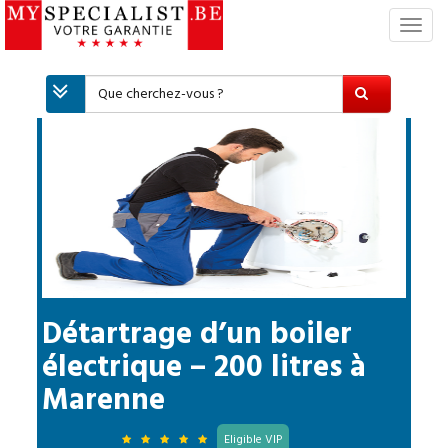
S
w
i
t
c
h
N
a
v
i
g
a
t
i
Détartrage d’un boiler
o
électrique – 200 litres
à
n
Marenne
Eligible VIP