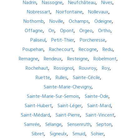
Nadrin
Nassogne
Neufchâteau
Nives
Nobressart
Noirfontaine
Nollevaux
Nothomb
Noville
Ochamps
Odeigne
Offagne
On
Opont
Orgeo
Ortho
Paliseul
Petit-Thier
Porcheresse
Poupehan
Rachecourt
Recogne
Redu
Remagne
Rendeux
Resteigne
Robelmont
Rochehaut
Rossignol
Rouvroy
Roy
Ruette
Rulles
Sainte-Cécile
Sainte-Marie-Chevigny
Sainte-Marie-Sur-Semois
Sainte-Ode
Saint-Hubert
Saint-Léger
Saint-Mard
Saint-Médard
Saint-Pierre
Saint-Vincent
Samrée
Sélange
Sensenruth
Septon
Sibret
Signeulx
Smuid
Sohier