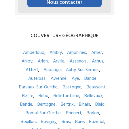
Nous contacter
COUVERTURE
GÉOGRAPHIQUE
Amberloup
Ambly
Amonines
Anlier
Anloy
Arlon
Arville
Assenois
Athus
Attert
Aubange
Auby-Sur-Semois
Autelbas
Awenne
Aye
Bande
Barvaux-Sur-Ourthe
Bastogne
Beausaint
Beffe
Beho
Bellefontaine
Bellevaux
Bende
Bertogne
Bertrix
Bihain
Bleid
Bomal-Sur-Ourthe
Bonnert
Borlon
Bouillon
Bovigny
Bras
Bure
Buzenol