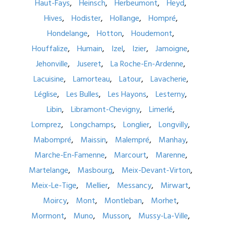
Haut-Fays
Heinsch
Herbeumont
Heyd
Hives
Hodister
Hollange
Hompré
Hondelange
Hotton
Houdemont
Houffalize
Humain
Izel
Izier
Jamoigne
Jehonville
Juseret
La Roche-En-Ardenne
Lacuisine
Lamorteau
Latour
Lavacherie
Léglise
Les Bulles
Les Hayons
Lesterny
Libin
Libramont-Chevigny
Limerlé
Lomprez
Longchamps
Longlier
Longvilly
Mabompré
Maissin
Malempré
Manhay
Marche-En-Famenne
Marcourt
Marenne
Martelange
Masbourg
Meix-Devant-Virton
Meix-Le-Tige
Mellier
Messancy
Mirwart
Moircy
Mont
Montleban
Morhet
Mormont
Muno
Musson
Mussy-La-Ville