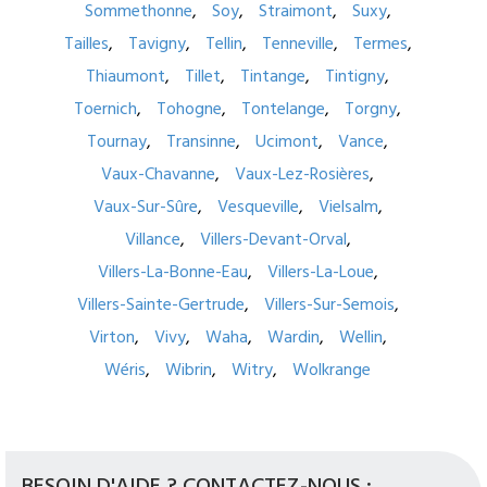
Sommethonne
Soy
Straimont
Suxy
Tailles
Tavigny
Tellin
Tenneville
Termes
Thiaumont
Tillet
Tintange
Tintigny
Toernich
Tohogne
Tontelange
Torgny
Tournay
Transinne
Ucimont
Vance
Vaux-Chavanne
Vaux-Lez-Rosières
Vaux-Sur-Sûre
Vesqueville
Vielsalm
Villance
Villers-Devant-Orval
Villers-La-Bonne-Eau
Villers-La-Loue
Villers-Sainte-Gertrude
Villers-Sur-Semois
Virton
Vivy
Waha
Wardin
Wellin
Wéris
Wibrin
Witry
Wolkrange
BESOIN D'AIDE ? CONTACTEZ-NOUS :