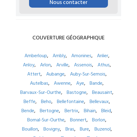
Nous contacter
COUVERTURE
GÉOGRAPHIQUE
Amberloup
Ambly
Amonines
Anlier
Anloy
Arlon
Arville
Assenois
Athus
Attert
Aubange
Auby-Sur-Semois
Autelbas
Awenne
Aye
Bande
Barvaux-Sur-Ourthe
Bastogne
Beausaint
Beffe
Beho
Bellefontaine
Bellevaux
Bende
Bertogne
Bertrix
Bihain
Bleid
Bomal-Sur-Ourthe
Bonnert
Borlon
Bouillon
Bovigny
Bras
Bure
Buzenol