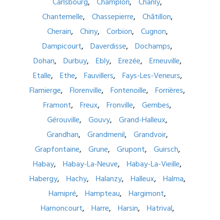
Carlsbourg
Champlon
Chanly
Chantemelle
Chassepierre
Châtillon
Cherain
Chiny
Corbion
Cugnon
Dampicourt
Daverdisse
Dochamps
Dohan
Durbuy
Ebly
Erezée
Erneuville
Etalle
Ethe
Fauvillers
Fays-Les-Veneurs
Flamierge
Florenville
Fontenoille
Forrières
Framont
Freux
Fronville
Gembes
Gérouville
Gouvy
Grand-Halleux
Grandhan
Grandmenil
Grandvoir
Grapfontaine
Grune
Grupont
Guirsch
Habay
Habay-La-Neuve
Habay-La-Vieille
Habergy
Hachy
Halanzy
Halleux
Halma
Hamipré
Hampteau
Hargimont
Harnoncourt
Harre
Harsin
Hatrival