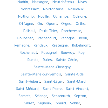
Nadrin
Nassogne
Neufchâteau
Nives
Nobressart
Noirfontaine
Nollevaux
Nothomb
Noville
Ochamps
Odeigne
Offagne
On
Opont
Orgeo
Ortho
Paliseul
Petit-Thier
Porcheresse
Poupehan
Rachecourt
Recogne
Redu
Remagne
Rendeux
Resteigne
Robelmont
Rochehaut
Rossignol
Rouvroy
Roy
Ruette
Rulles
Sainte-Cécile
Sainte-Marie-Chevigny
Sainte-Marie-Sur-Semois
Sainte-Ode
Saint-Hubert
Saint-Léger
Saint-Mard
Saint-Médard
Saint-Pierre
Saint-Vincent
Samrée
Sélange
Sensenruth
Septon
Sibret
Signeulx
Smuid
Sohier