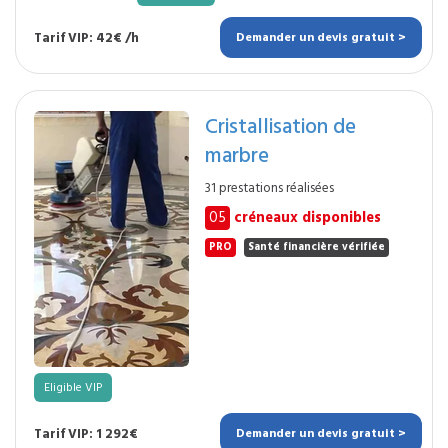
Tarif VIP: 42€ /h
Demander un devis gratuit >
Cristallisation de
marbre
31 prestations réalisées
05
créneaux disponibles
PRO
Santé financière vérifiée
Eligible VIP
Tarif VIP: 1 292€
Demander un devis gratuit >