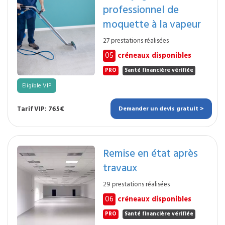
professionnel de
moquette à la vapeur
27 prestations réalisées
05
créneaux disponibles
PRO
Santé financière vérifiée
Eligible VIP
Tarif VIP: 765€
Demander un devis gratuit >
Remise en état après
travaux
29 prestations réalisées
06
créneaux disponibles
PRO
Santé financière vérifiée