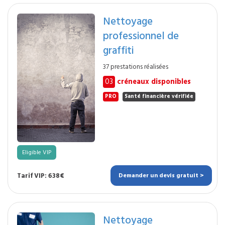
Nettoyage
professionnel de
graffiti
37 prestations réalisées
03
créneaux disponibles
PRO
Santé financière vérifiée
Eligible VIP
Tarif VIP: 638€
Demander un devis gratuit >
Nettoyage