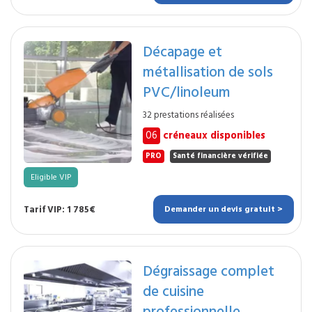
Décapage et
métallisation de sols
PVC/linoleum
32 prestations réalisées
06
créneaux disponibles
PRO
Santé financière vérifiée
Eligible VIP
Tarif VIP: 1 785€
Demander un devis gratuit >
Dégraissage complet
de cuisine
professionnelle