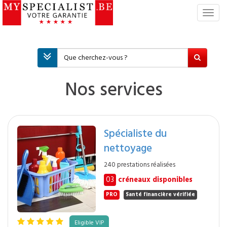
S
w
i
t
c
h
N
Nos services
a
v
i
g
Spécialiste du
a
nettoyage
t
i
240 prestations réalisées
o
03
créneaux disponibles
n
PRO
Santé financière vérifiée
Eligible VIP