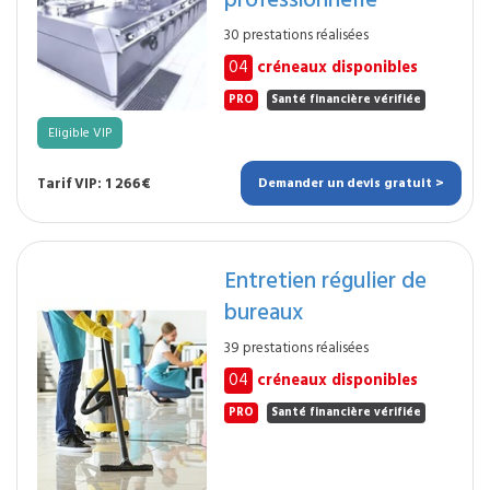
30 prestations réalisées
04
créneaux disponibles
PRO
Santé financière vérifiée
Eligible VIP
Tarif VIP: 1 266€
Demander un devis gratuit >
Entretien régulier de
bureaux
39 prestations réalisées
04
créneaux disponibles
PRO
Santé financière vérifiée