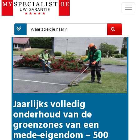
T
o
g
g
l
e
n
a
v
i
g
a
t
i
Jaarlijks volledig
e
onderhoud van de
groenzones van een
mede-eigendom – 500