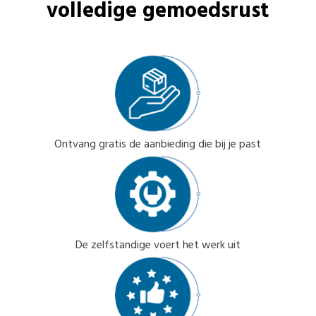
volledige gemoedsrust
Ontvang gratis de aanbieding die bij je past
De zelfstandige voert het werk uit