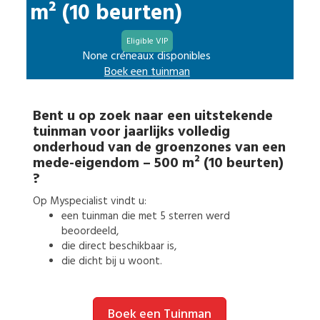
m² (10 beurten)
Eligible VIP
None créneaux disponibles
Boek een
tuinman
Bent u op zoek naar een uitstekende
tuinman
voor
jaarlijks volledig
onderhoud van de groenzones van een
mede-eigendom – 500 m² (10 beurten)
?
Op Myspecialist vindt u:
een
tuinman
die met 5 sterren werd
beoordeeld,
die direct beschikbaar is,
die dicht bij u woont.
Boek een Tuinman