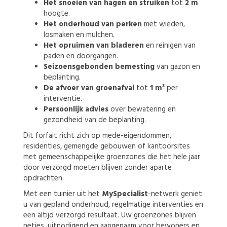
Het snoeien van hagen en struiken
tot
2 m
hoogte.
Het onderhoud van perken
met wieden,
losmaken en mulchen.
Het opruimen van bladeren
en reinigen van
paden en doorgangen.
Seizoensgebonden bemesting
van gazon en
beplanting.
De afvoer van groenafval
tot
1 m³
per
interventie.
Persoonlijk advies
over bewatering en
gezondheid van de beplanting.
Dit forfait richt zich op mede-eigendommen,
residenties, gemengde gebouwen of kantoorsites
met gemeenschappelijke groenzones die het hele jaar
door verzorgd moeten blijven zonder aparte
opdrachten.
Met een tuinier uit het
MySpecialist
-netwerk geniet
u van gepland onderhoud, regelmatige interventies en
een altijd verzorgd resultaat. Uw groenzones blijven
netjes, uitnodigend en aangenaam voor bewoners en