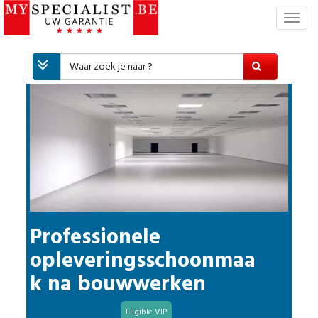
T
o
g
g
l
e
n
a
v
i
g
a
t
i
Professionele
e
opleveringsschoonmaa
k na bouwwerken
Eligible VIP