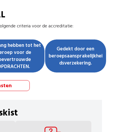
AL
lgende criteria voor de accreditatie:
ng hebben tot het
Gedekt door een
eroep voor de
beroepsaansprakelijkhei
oevertrouwde
dsverzekering.
OPDRACHTEN.
nsten
skist