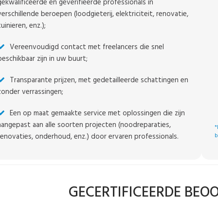
gekwalificeerde en geverifieerde professionals in
verschillende beroepen (loodgieterij, elektriciteit, renovatie,
tuinieren, enz.);
Vereenvoudigd contact met freelancers die snel
beschikbaar zijn in uw buurt;
Transparante prijzen, met gedetailleerde schattingen en
zonder verrassingen;
Een op maat gemaakte service met oplossingen die zijn
aangepast aan alle soorten projecten (noodreparaties,
*
renovaties, onderhoud, enz.) door ervaren professionals.
b
GECERTIFICEERDE BEO