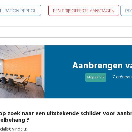
CTURATION PEPPOL
EEN PRIJSOFFERTE AANVRAGEN
REG
Aanbrengen v
7 créneau
Eligible VIP
op zoek naar een uitstekende
schilder
voor
aanb
zelbehang
?
alist vindt u: