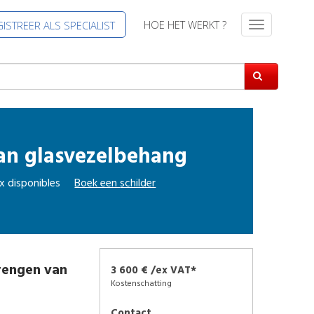
HOE HET WERKT ?
ISTREER ALS SPECIALIST
T
o
g
g
l
e
n
a
an glasvezelbehang
v
i
g
x disponibles
Boek een
schilder
a
t
i
e
rengen van
3 600 € /ex VAT*
Kostenschatting
Contact