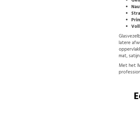
Gel
Nau
Str
Pri
Vol
Glasvezelb
latere afw
oppervlakk
mat, satij
Met het M
profession
E