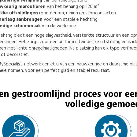
ijkmatige verlijming
van de volledige zone
wkeurig maroufleren
van het behang op 120 m²
akke uitsnijdingen
rond deuren, ramen en stopcontacten
merlaag aanbrengen
voor een stabiele hechting
ledige schoonmaak
van de werkzone
ehang biedt een hoge slagvastheid, versterkte structuur en een opt
erkingen. Het zorgt voor een uniform uiteindelijke uitstraling en is id
en met lichte onregelmatigheden. Na plaatsing kan elk type verf wo
n of decoratief.
ySpecialist-netwerk geniet u van een nauwkeurige en duurzame plaa
ele normen, voor een perfect glad en stabiel resultaat.
en gestroomlijnd proces voor ee
volledige gemoe