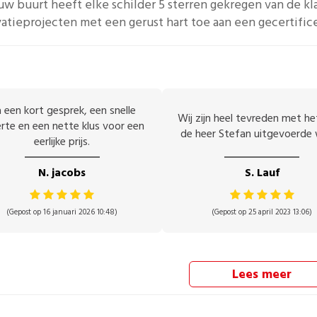
ouw buurt heeft elke
schilder
5 sterren gekregen van de kl
atieprojecten met een gerust hart toe aan een gecertific
 een kort gesprek, een snelle
Wij zijn heel tevreden met h
rte en een nette klus voor een
de heer Stefan uitgevoerde 
eerlijke prijs.
N. jacobs
S. Lauf
(Gepost op 16 januari 2026 10:48)
(Gepost op 25 april 2023 13:06)
Lees meer