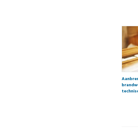
Aanbre
brandwe
technis