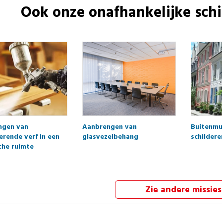
Ook onze onafhankelijke
schi
ngen van
Aanbrengen van
Buitenmu
rende verf in een
glasvezelbehang
schildere
che ruimte
Zie andere missies