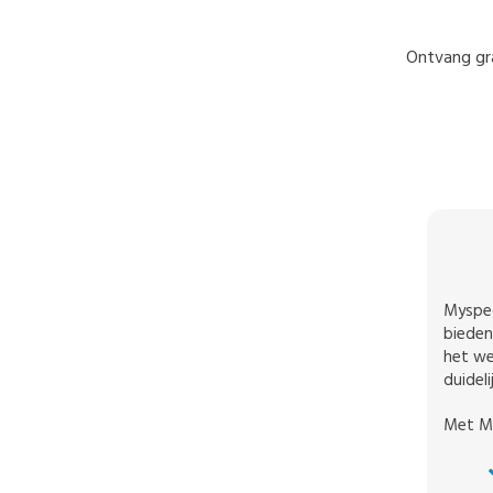
Ontvang gra
Myspec
bieden
het we
duidel
Met My