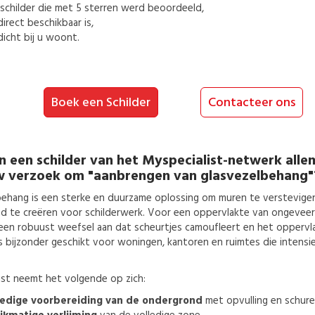
schilder
die met 5 sterren werd beoordeeld,
direct beschikbaar is,
dicht bij u woont.
Boek een Schilder
Contacteer ons
n een
schilder
van het Myspecialist-netwerk alle
w verzoek om
"aanbrengen van glasvezelbehang"
behang is een sterke en duurzame oplossing om muren te verstevigen
d te creëren voor schilderwerk. Voor een oppervlakte van ongevee
 een robuust weefsel aan dat scheurtjes camoufleert en het oppervlak
is bijzonder geschikt voor woningen, kantoren en ruimtes die intensi
ist neemt het volgende op zich:
ledige voorbereiding van de ondergrond
met opvulling en schur