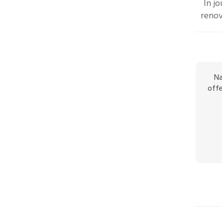
In j
renov
Na
offe