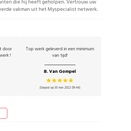
anten die hij heeft geholpen.
Vertrouw uw
eerde vakman uit het Myspecialist netwerk.
et door
Top werk geleverd in een minimum
werk !
van tijd!
B. Van Gompel
(Gepost op 30 mei 2022 09:44)