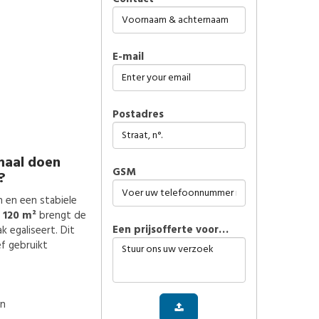
E-mail
Postadres
maal doen
GSM
?
 en een stabiele
r
120 m²
brengt de
Een prijsofferte voor…
 egaliseert. Dit
ef gebruikt
en