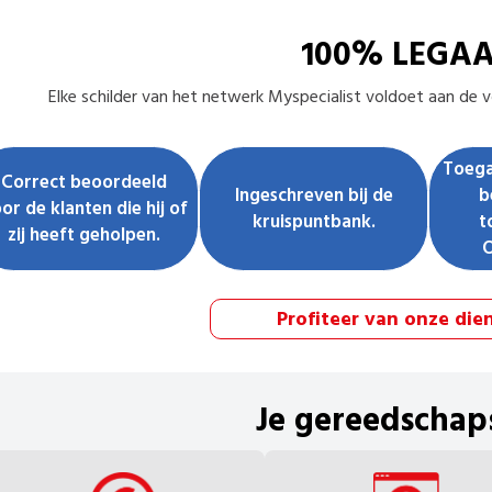
100% LEGA
Elke
schilder
van het netwerk Myspecialist voldoet aan de vo
Toega
Correct beoordeeld
Ingeschreven bij de
b
or de klanten die hij of
kruispuntbank.
t
zij heeft geholpen.
Profiteer van onze die
Je gereedschap