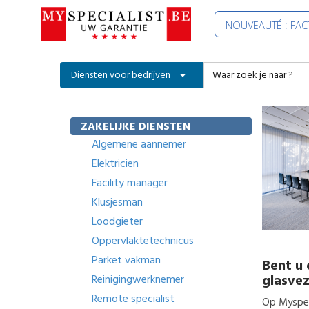
NOUVEAUTÉ : FA
Diensten voor bedrijven
ZAKELIJKE DIENSTEN
Algemene aannemer
Elektricien
Facility manager
Klusjesman
Loodgieter
Oppervlaktetechnicus
Parket vakman
Bent u 
glasve
Reinigingwerknemer
Remote specialist
Op Myspeci