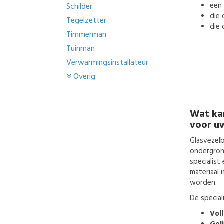
een
Schilder
die 
Tegelzetter
die 
Timmerman
Tuinman
Verwarmingsinstallateur
Overig
Wat ka
voor u
Glasvezel
ondergron
specialist
materiaal 
worden.
De special
Vol