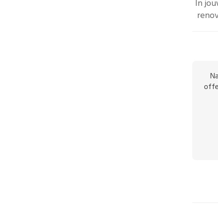
In jo
renov
Na
offe