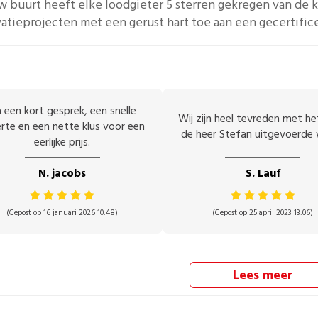
uw buurt heeft elke
loodgieter
5 sterren gekregen van de k
atieprojecten met een gerust hart toe aan een gecertific
 een kort gesprek, een snelle
Wij zijn heel tevreden met h
rte en een nette klus voor een
de heer Stefan uitgevoerde 
eerlijke prijs.
N. jacobs
S. Lauf
(Gepost op 16 januari 2026 10:48)
(Gepost op 25 april 2023 13:06)
Lees meer