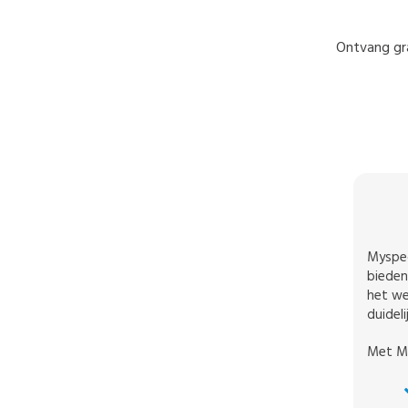
Ontvang gra
Myspec
bieden
het we
duidel
Met My