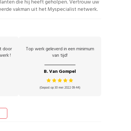
lanten die hij heeft geholpen.
Vertrouw uw
eerde vakman uit het Myspecialist netwerk.
et door
Top werk geleverd in een minimum
werk !
van tijd!
B. Van Gompel
(Gepost op 30 mei 2022 09:44)