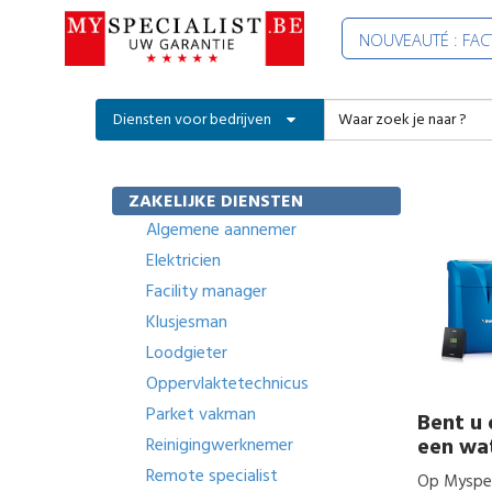
NOUVEAUTÉ : FA
Diensten voor bedrijven
ZAKELIJKE DIENSTEN
Algemene aannemer
Elektricien
Facility manager
Klusjesman
Loodgieter
Oppervlaktetechnicus
Parket vakman
Bent u 
een wa
Reinigingwerknemer
Remote specialist
Op Myspeci