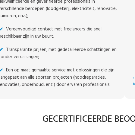
gekwalificeerde en geverifieerde professionals in
verschillende beroepen (loodgieterij, elektriciteit, renovatie,
tuinieren, enz.);
Vereenvoudigd contact met freelancers die snel
beschikbaar zijn in uw buurt;
Transparante prijzen, met gedetailleerde schattingen en
zonder verrassingen;
Een op maat gemaakte service met oplossingen die zijn
aangepast aan alle soorten projecten (noodreparaties,
*
renovaties, onderhoud, enz.) door ervaren professionals.
b
GECERTIFICEERDE BEO