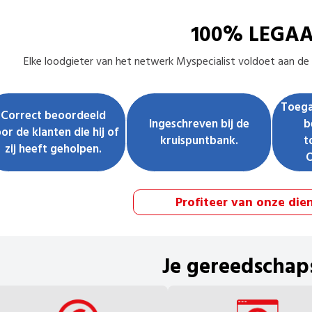
100% LEGA
Elke
loodgieter
van het netwerk Myspecialist voldoet aan de v
Toega
Correct beoordeeld
Ingeschreven bij de
b
or de klanten die hij of
kruispuntbank.
t
zij heeft geholpen.
Profiteer van onze die
Je gereedschap