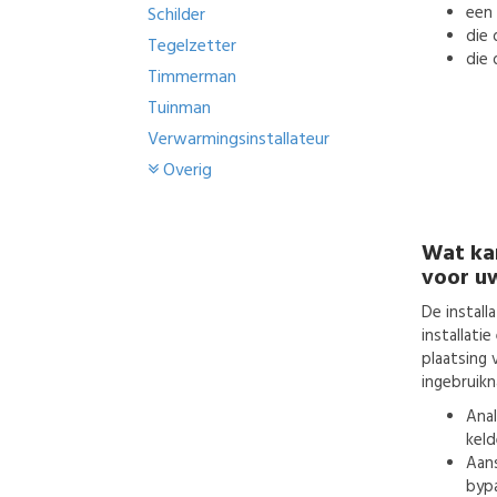
een
Schilder
die 
Tegelzetter
die 
Timmerman
Tuinman
Verwarmingsinstallateur
Overig
Wat ka
voor u
De install
installati
plaatsing 
ingebruikn
Anal
keld
Aans
bypa