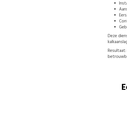
Inst
Aans
Eers
Cont
Gebr
Deze diens
kalkaansla
Resultaat
betrouwba
E