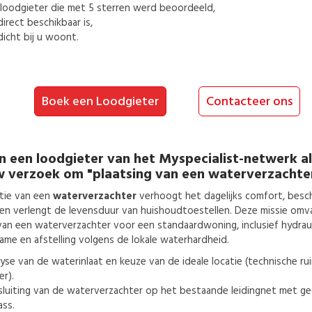
loodgieter
die met 5 sterren werd beoordeeld,
direct beschikbaar is,
dicht bij u woont.
Boek een Loodgieter
Contacteer ons
n een
loodgieter
van het Myspecialist-netwerk a
w verzoek om
"plaatsing van een waterverzachte
atie van een
waterverzachter
verhoogt het dagelijks comfort, besch
e en verlengt de levensduur van huishoudtoestellen. Deze missie omv
van een waterverzachter voor een standaardwoning, inclusief hydrauli
ame en afstelling volgens de lokale waterhardheid.
yse van de waterinlaat en keuze van de ideale locatie (technische ru
er).
luiting van de waterverzachter op het bestaande leidingnet met g
ss.