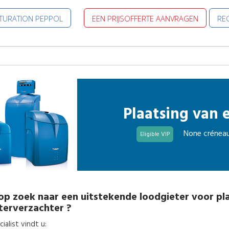
CTURATION PEPPOL
EEN PRIJSOFFERTE AANVRAGEN
REG
Plaatsing van 
None créneau
Eligible VIP
op zoek naar een uitstekende
loodgieter
voor
pl
terverzachter
?
alist vindt u: