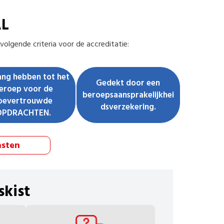
AL
olgende criteria voor de accreditatie:
ng hebben tot het
Gedekt door een
eroep voor de
beroepsaansprakelijkhei
oevertrouwde
dsverzekering.
OPDRACHTEN.
nsten
skist