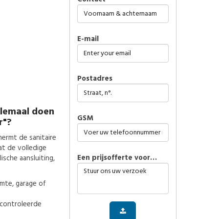
E-mail
Postadres
llemaal doen
GSM
r"?
ermt de sanitaire
at de volledige
Een prijsofferte voor…
sche aansluiting,
imte, garage of
econtroleerde