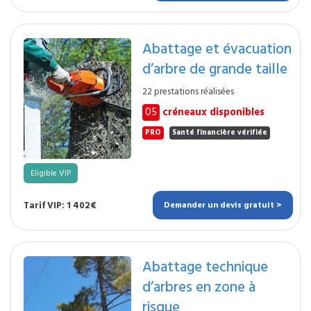
Abattage et évacuation
d’arbre de grande taille
22 prestations réalisées
05
créneaux disponibles
PRO
Santé financière vérifiée
Eligible VIP
Tarif VIP: 1 402€
Demander un devis gratuit >
Abattage technique
d’arbres en zone à
risque