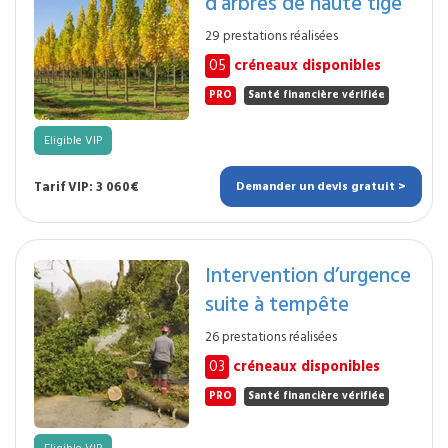
d’arbres de haute tige
29 prestations réalisées
05
créneaux disponibles
PRO
Santé financière vérifiée
Eligible VIP
Tarif VIP: 3 060€
Demander un devis gratuit >
Intervention d’urgence
suite à tempête
26 prestations réalisées
03
créneaux disponibles
PRO
Santé financière vérifiée