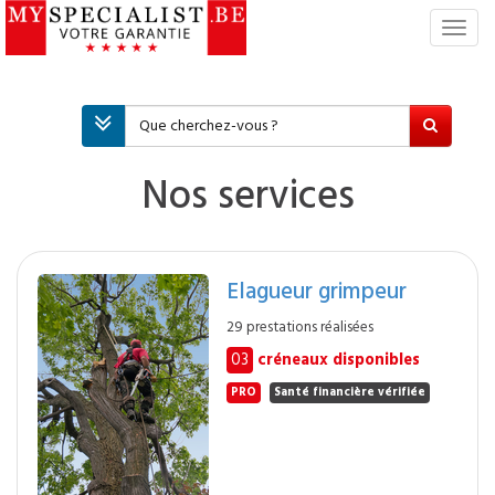
S
w
i
t
c
h
N
Nos services
a
v
i
g
Elagueur grimpeur
a
t
29 prestations réalisées
i
03
créneaux disponibles
o
n
PRO
Santé financière vérifiée