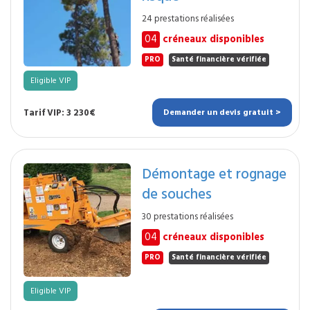
24 prestations réalisées
04
créneaux disponibles
PRO
Santé financière vérifiée
Eligible VIP
Tarif VIP: 3 230€
Demander un devis gratuit >
Démontage et rognage
de souches
30 prestations réalisées
04
créneaux disponibles
PRO
Santé financière vérifiée
Eligible VIP