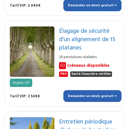
Tarif VIP: 2 040€
Demander un devis gratuit >
Élagage de sécurité
d’un alignement de 15
platanes
36 prestations réalisées
03
créneaux disponibles
PRO
Santé financière vérifiée
Eligible VIP
Tarif VIP: 2 508€
Demander un devis gratuit >
Entretien périodique