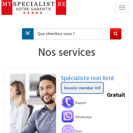
S
w
i
t
c
h
N
Nos services
a
v
i
g
Spécialiste non listé
a
t
Devenir member VIP
i
Gratuit
o
Rappel
n
Whatsapp
Mail