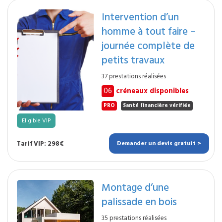
Intervention d’un
homme à tout faire –
journée complète de
petits travaux
37 prestations réalisées
06
créneaux disponibles
PRO
Santé financière vérifiée
Eligible VIP
Tarif VIP: 298€
Demander un devis gratuit >
Montage d’une
palissade en bois
35 prestations réalisées