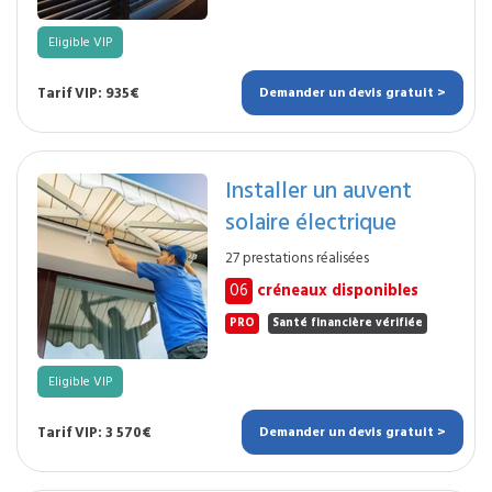
Eligible VIP
Tarif VIP: 935€
Demander un devis gratuit >
Installer un auvent
solaire électrique
27 prestations réalisées
06
créneaux disponibles
PRO
Santé financière vérifiée
Eligible VIP
Tarif VIP: 3 570€
Demander un devis gratuit >