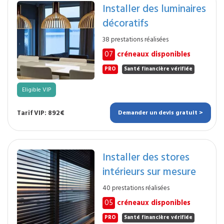
Installer des luminaires
décoratifs
38 prestations réalisées
07
créneaux disponibles
PRO
Santé financière vérifiée
Eligible VIP
Tarif VIP: 892€
Demander un devis gratuit >
Installer des stores
intérieurs sur mesure
40 prestations réalisées
05
créneaux disponibles
PRO
Santé financière vérifiée