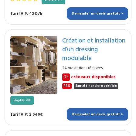
Tarif VIP: 42€ /h
Demander un devis gratuit >
Création et installation
d’un dressing
modulable
24 prestations réalisées
05
créneaux disponibles
PRO
Santé financière vérifiée
Eligible VIP
Tarif VIP: 2 040€
Demander un devis gratuit >