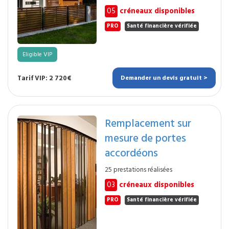
05
créneaux disponibles
PRO
Santé financière vérifiée
Eligible VIP
Tarif VIP: 2 720€
Demander un devis gratuit >
Remplacement sur
mesure de portes
accordéons
25 prestations réalisées
03
créneaux disponibles
PRO
Santé financière vérifiée