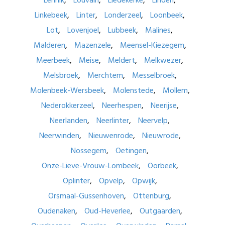
Lennik
Louvain
Liedekerke
Linden
Linkebeek
Linter
Londerzeel
Loonbeek
Lot
Lovenjoel
Lubbeek
Malines
Malderen
Mazenzele
Meensel-Kiezegem
Meerbeek
Meise
Meldert
Melkwezer
Melsbroek
Merchtem
Messelbroek
Molenbeek-Wersbeek
Molenstede
Mollem
Nederokkerzeel
Neerhespen
Neerijse
Neerlanden
Neerlinter
Neervelp
Neerwinden
Nieuwenrode
Nieuwrode
Nossegem
Oetingen
Onze-Lieve-Vrouw-Lombeek
Oorbeek
Oplinter
Opvelp
Opwijk
Orsmaal-Gussenhoven
Ottenburg
Oudenaken
Oud-Heverlee
Outgaarden