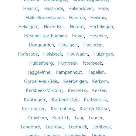
Haacht
Haasrode
Hakendover
Halle
Halle-Booienhoven
Hamme
Heikruis
Hekelgem
Helen-Bos
Herent
Herfelingen
Hérinnes-lez-Enghien
Hever
Heverlee
Hoegaarden
Hoeilaart
Hoeleden
Hofstade
Holsbeek
Houwaart
Huizingen
Huldenberg
Humbeek
Itterbeek
Kaggevinne
Kampenhout
Kapellen
Chapelle-au-Bois
Keerbergen
Kerkom
Kersbeek-Miskom
Kessel Lo
Kester
Kobbegem
Korbeek-Dijle
Korbeek-Lo
Kortenaken
Kortenberg
Kortrijk-Dutsel
Crainhem
Kumtich
Laar
Landen
Langdorp
Leefdaal
Leerbeek
Lembeek