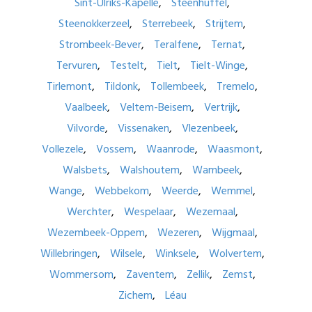
Sint-Ulriks-Kapelle
Steenhuffel
Steenokkerzeel
Sterrebeek
Strijtem
Strombeek-Bever
Teralfene
Ternat
Tervuren
Testelt
Tielt
Tielt-Winge
Tirlemont
Tildonk
Tollembeek
Tremelo
Vaalbeek
Veltem-Beisem
Vertrijk
Vilvorde
Vissenaken
Vlezenbeek
Vollezele
Vossem
Waanrode
Waasmont
Walsbets
Walshoutem
Wambeek
Wange
Webbekom
Weerde
Wemmel
Werchter
Wespelaar
Wezemaal
Wezembeek-Oppem
Wezeren
Wijgmaal
Willebringen
Wilsele
Winksele
Wolvertem
Wommersom
Zaventem
Zellik
Zemst
Zichem
Léau