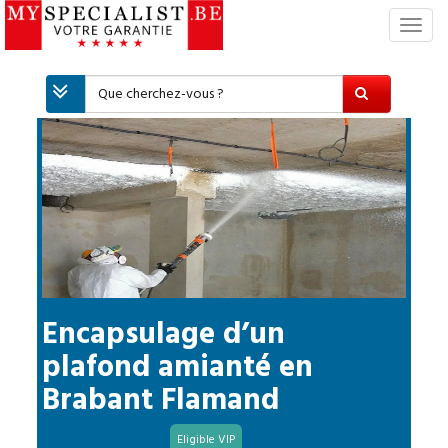
S
w
i
t
c
h
N
a
v
i
g
a
t
i
Encapsulage d’un
o
plafond amianté
en
n
Brabant Flamand
Eligible VIP