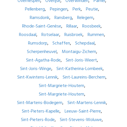
Overhespen
Overijse
Overwinden
Pamel
Pellenberg
Pepingen
Perk
Peutie
Ramsdonk
Ransberg
Relegem
Rhode-Saint-Genèse
Rillaar
Roosbeek
Roosdaal
Rotselaar
Ruisbroek
Rummen
Rumsdorp
Schaffen
Schepdaal
Scherpenheuvel
Montaigu-Zichem
Sint-Agatha-Rode
Sint-Joris-Weert
Sint-Joris-Winge
Sint-Katherina-Lombeek
Sint-Kwintens-Lennik
Sint-Laureins-Berchem
Sint-Margriete-Houtem
Sint-Margriete-Houtem
Sint-Martens-Bodegem
Sint-Martens-Lennik
Sint-Pieters-Kapelle
Leeuw-Saint-Pierre
Sint-Pieters-Rode
Sint-Stevens-Woluwe