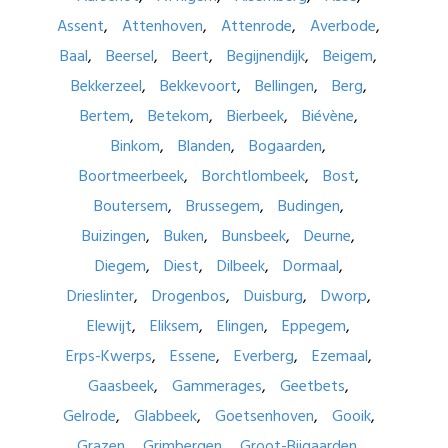
Assent
Attenhoven
Attenrode
Averbode
Baal
Beersel
Beert
Begijnendijk
Beigem
Bekkerzeel
Bekkevoort
Bellingen
Berg
Bertem
Betekom
Bierbeek
Biévène
Binkom
Blanden
Bogaarden
Boortmeerbeek
Borchtlombeek
Bost
Boutersem
Brussegem
Budingen
Buizingen
Buken
Bunsbeek
Deurne
Diegem
Diest
Dilbeek
Dormaal
Drieslinter
Drogenbos
Duisburg
Dworp
Elewijt
Eliksem
Elingen
Eppegem
Erps-Kwerps
Essene
Everberg
Ezemaal
Gaasbeek
Gammerages
Geetbets
Gelrode
Glabbeek
Goetsenhoven
Gooik
Grazen
Grimbergen
Groot-Bijgaarden