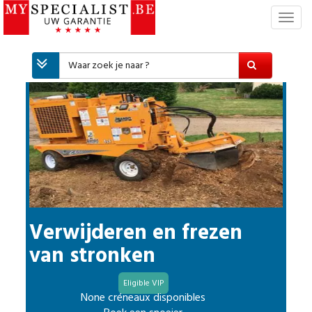
T
o
g
g
l
e
n
a
v
i
g
a
t
i
Verwijderen en frezen
e
van stronken
Eligible VIP
None créneaux disponibles