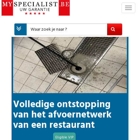
T
o
g
g
l
e
n
a
v
i
g
a
t
i
Volledige ontstopping
e
van het afvoernetwerk
van een restaurant
Eligible VIP