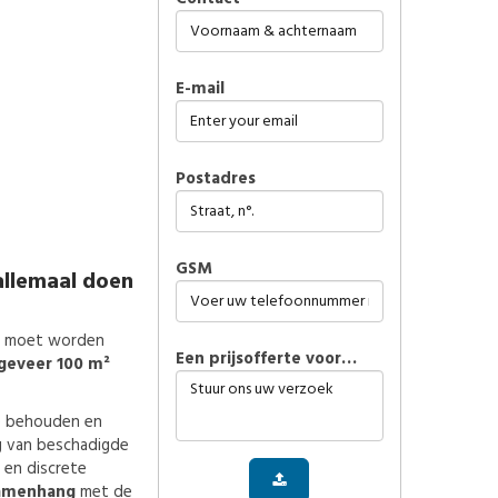
E-mail
Postadres
GSM
allemaal doen
d moet worden
Een prijsofferte voor…
ngeveer 100 m²
te behouden en
ng van beschadigde
 en discrete
samenhang
met de