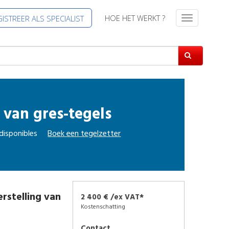
HOE HET WERKT ?
ISTREER ALS SPECIALIST
T
o
g
g
l
e
n
a
 van gres-tegels
v
i
g
disponibles
Boek een
tegelzetter
a
t
i
e
erstelling van
2 400 € /ex VAT*
Kostenschatting
Contact