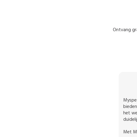
Ontvang gra
Myspec
bieden
het we
duidel
Met My