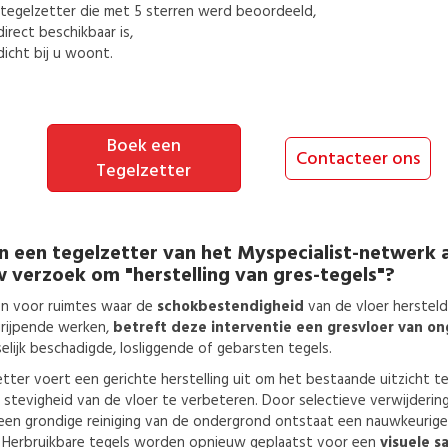
tegelzetter
die met 5 sterren werd beoordeeld,
direct beschikbaar is,
dicht bij u woont.
Boek een
Contacteer ons
Tegelzetter
n een
tegelzetter
van het Myspecialist-netwerk 
w verzoek om
"herstelling van gres-tegels"?
 voor ruimtes waar de
schokbestendigheid
van de vloer herstel
grijpende werken,
betreft deze interventie een gresvloer van o
elijk beschadigde, losliggende of gebarsten tegels.
tter voert een gerichte herstelling uit om het bestaande uitzicht 
e stevigheid van de vloer te verbeteren. Door selectieve verwijderi
een grondige reiniging van de ondergrond ontstaat een nauwkeurige
. Herbruikbare tegels worden opnieuw geplaatst voor een
visuele 