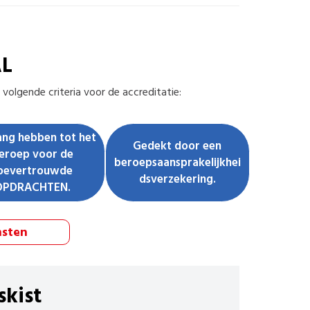
AL
volgende criteria voor de accreditatie:
ng hebben tot het
Gedekt door een
eroep voor de
beroepsaansprakelijkhei
oevertrouwde
dsverzekering.
OPDRACHTEN.
nsten
skist