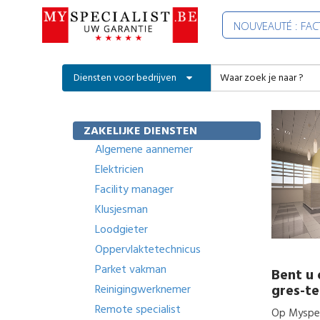
NOUVEAUTÉ : FA
Diensten voor bedrijven
ZAKELIJKE DIENSTEN
Algemene aannemer
Elektricien
Facility manager
Klusjesman
Loodgieter
Oppervlaktetechnicus
Parket vakman
Bent u 
gres-te
Reinigingwerknemer
Remote specialist
Op Myspeci