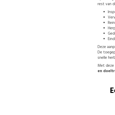
rest van d
Insp
Verw
Rein
Herp
Gede
Eind
Deze aanpa
De toegep
snelle her
Met deze 
en doeltr
E