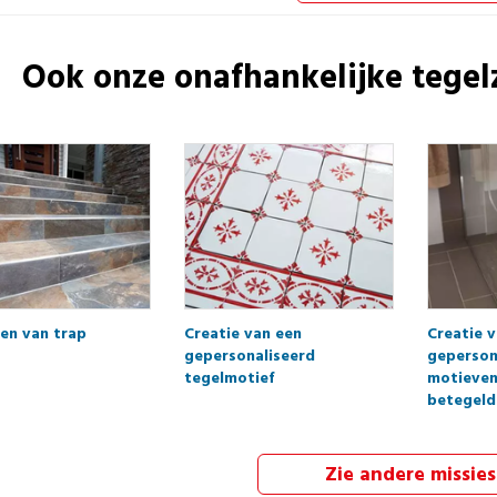
Ook onze onafhankelijke
tegel
en van trap
Creatie van een
Creatie 
gepersonaliseerd
geperson
tegelmotief
motieven
betegeld
Zie andere missies