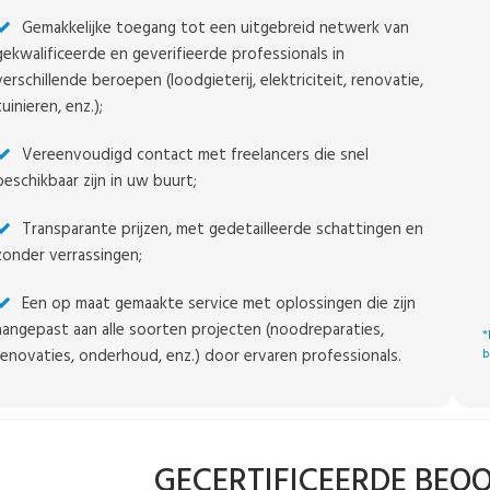
Gemakkelijke toegang tot een uitgebreid netwerk van
gekwalificeerde en geverifieerde professionals in
verschillende beroepen (loodgieterij, elektriciteit, renovatie,
tuinieren, enz.);
Vereenvoudigd contact met freelancers die snel
beschikbaar zijn in uw buurt;
Transparante prijzen, met gedetailleerde schattingen en
zonder verrassingen;
Een op maat gemaakte service met oplossingen die zijn
aangepast aan alle soorten projecten (noodreparaties,
*
renovaties, onderhoud, enz.) door ervaren professionals.
b
GECERTIFICEERDE BEO