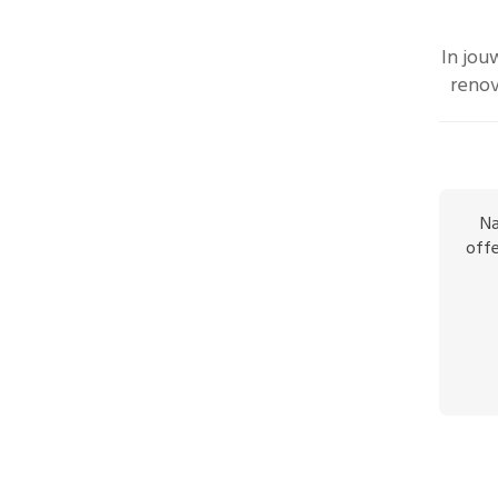
In jou
renov
Na
offe