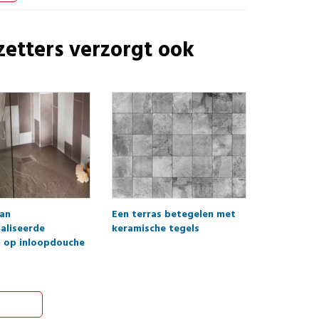
zetters
verzorgt ook
van
Een terras betegelen met
aliseerde
keramische tegels
 op inloopdouche