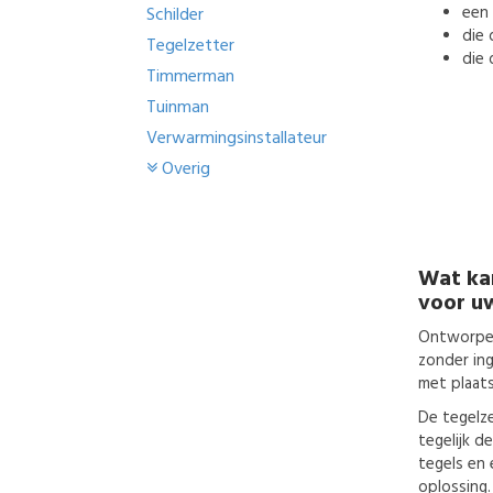
een
Schilder
die 
Tegelzetter
die 
Timmerman
Tuinman
Verwarmingsinstallateur
Overig
Wat ka
voor u
Ontworpen
zonder in
met plaats
De tegelze
tegelijk d
tegels en 
oplossing