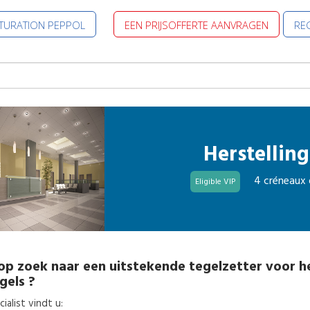
CTURATION PEPPOL
EEN PRIJSOFFERTE AANVRAGEN
REG
Herstelling
4 créneaux 
Eligible VIP
op zoek naar een uitstekende
tegelzetter
voor
h
gels
?
alist vindt u: