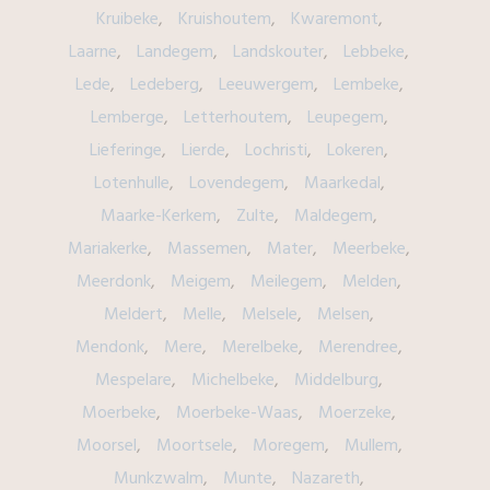
Kruibeke
Kruishoutem
Kwaremont
Laarne
Landegem
Landskouter
Lebbeke
Lede
Ledeberg
Leeuwergem
Lembeke
Lemberge
Letterhoutem
Leupegem
Lieferinge
Lierde
Lochristi
Lokeren
Lotenhulle
Lovendegem
Maarkedal
Maarke-Kerkem
Zulte
Maldegem
Mariakerke
Massemen
Mater
Meerbeke
Meerdonk
Meigem
Meilegem
Melden
Meldert
Melle
Melsele
Melsen
Mendonk
Mere
Merelbeke
Merendree
Mespelare
Michelbeke
Middelburg
Moerbeke
Moerbeke-Waas
Moerzeke
Moorsel
Moortsele
Moregem
Mullem
Munkzwalm
Munte
Nazareth