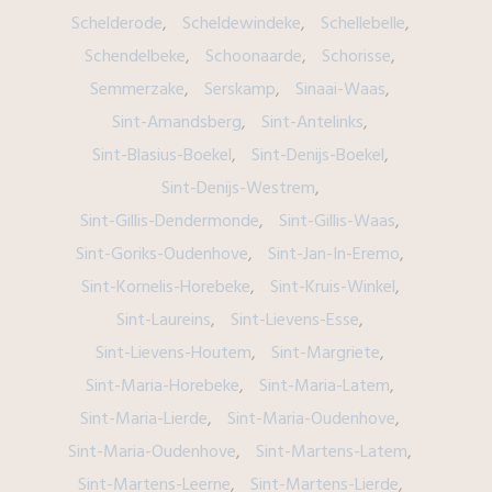
Schelderode
Scheldewindeke
Schellebelle
Schendelbeke
Schoonaarde
Schorisse
Semmerzake
Serskamp
Sinaai-Waas
Sint-Amandsberg
Sint-Antelinks
Sint-Blasius-Boekel
Sint-Denijs-Boekel
Sint-Denijs-Westrem
Sint-Gillis-Dendermonde
Sint-Gillis-Waas
Sint-Goriks-Oudenhove
Sint-Jan-In-Eremo
Sint-Kornelis-Horebeke
Sint-Kruis-Winkel
Sint-Laureins
Sint-Lievens-Esse
Sint-Lievens-Houtem
Sint-Margriete
Sint-Maria-Horebeke
Sint-Maria-Latem
Sint-Maria-Lierde
Sint-Maria-Oudenhove
Sint-Maria-Oudenhove
Sint-Martens-Latem
Sint-Martens-Leerne
Sint-Martens-Lierde