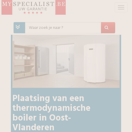
T
o
g
g
l
e
n
a
v
i
g
a
t
i
Plaatsing van een
e
thermodynamische
boiler
in
Oost-
Vlanderen