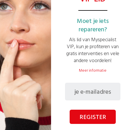
Moet je iets
repareren?
Als lid van Myspecialist
VIP, kun je profiteren van
Een gasstralingsverwarming installeren voor
gratis interventies en vele
een magazijn
andere voordelen!
Meer informatie
Zie andere missies
REGISTER
100% LEGAAL