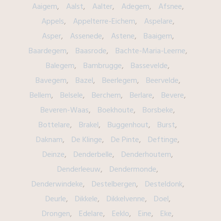
Aaigem
Aalst
Aalter
Adegem
Afsnee
Appels
Appelterre-Eichem
Aspelare
Asper
Assenede
Astene
Baaigem
Baardegem
Baasrode
Bachte-Maria-Leerne
Balegem
Bambrugge
Bassevelde
Bavegem
Bazel
Beerlegem
Beervelde
Bellem
Belsele
Berchem
Berlare
Bevere
Beveren-Waas
Boekhoute
Borsbeke
Bottelare
Brakel
Buggenhout
Burst
Daknam
De Klinge
De Pinte
Deftinge
Deinze
Denderbelle
Denderhoutem
Denderleeuw
Dendermonde
Denderwindeke
Destelbergen
Desteldonk
Deurle
Dikkele
Dikkelvenne
Doel
Drongen
Edelare
Eeklo
Eine
Eke