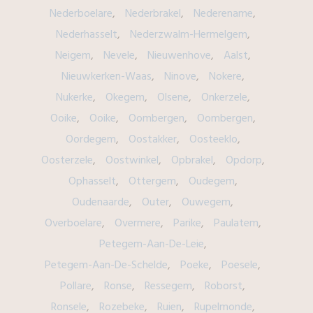
Nederboelare
Nederbrakel
Nederename
Nederhasselt
Nederzwalm-Hermelgem
Neigem
Nevele
Nieuwenhove
Aalst
Nieuwkerken-Waas
Ninove
Nokere
Nukerke
Okegem
Olsene
Onkerzele
Ooike
Ooike
Oombergen
Oombergen
Oordegem
Oostakker
Oosteeklo
Oosterzele
Oostwinkel
Opbrakel
Opdorp
Ophasselt
Ottergem
Oudegem
Oudenaarde
Outer
Ouwegem
Overboelare
Overmere
Parike
Paulatem
Petegem-Aan-De-Leie
Petegem-Aan-De-Schelde
Poeke
Poesele
Pollare
Ronse
Ressegem
Roborst
Ronsele
Rozebeke
Ruien
Rupelmonde