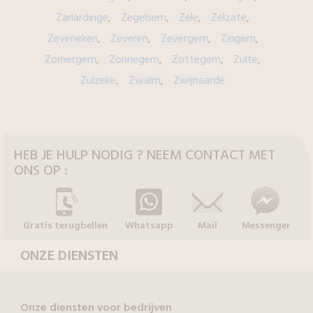
Zarlardinge
Zegelsem
Zele
Zelzate
Zeveneken
Zeveren
Zevergem
Zingem
Zomergem
Zonnegem
Zottegem
Zulte
Zulzeke
Zwalm
Zwijnaarde
HEB JE HULP NODIG ? NEEM CONTACT MET
ONS OP :
Gratis terugbellen
Whatsapp
Mail
Messenger
ONZE DIENSTEN
Onze diensten voor bedrijven