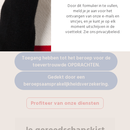
Elke
verwarmingsinstallateur
van het netwerk
Door dit formulier in te vullen,
Myspecialist voldoet aan de volgende criteria voor
meld je je aan voor het
de accreditatie:
ontvangen van onze e-mails en
sms'jes, en je kunt je op elk
Correct beoordeeld door de klanten die hij
moment uitschrijven in de
voettekst.
Zie ons privacybeleid.
of zij heeft geholpen.
Ingeschreven bij de kruispuntbank.
Toegang hebben tot het beroep voor de
toevertrouwde OPDRACHTEN.
Gedekt door een
beroepsaansprakelijkheidsverzekering.
Profiteer van onze diensten