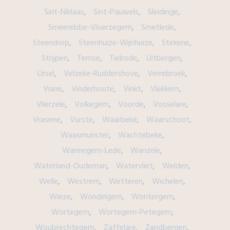
Sint-Niklaas
Sint-Pauwels
Sleidinge
Smeerebbe-Vloerzegem
Smetlede
Steendorp
Steenhuize-Wijnhuize
Stekene
Strijpen
Temse
Tielrode
Uitbergen
Ursel
Velzeke-Ruddershove
Verrebroek
Viane
Vinderhoute
Vinkt
Vlekkem
Vlierzele
Volkegem
Voorde
Vosselare
Vrasene
Vurste
Waarbeke
Waarschoot
Waasmunster
Wachtebeke
Wannegem-Lede
Wanzele
Waterland-Oudeman
Watervliet
Welden
Welle
Westrem
Wetteren
Wichelen
Wieze
Wondelgem
Wontergem
Wortegem
Wortegem-Petegem
Woubrechtegem
Zaffelare
Zandbergen