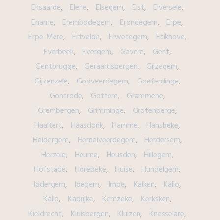
Eksaarde
Elene
Elsegem
Elst
Elversele
Ename
Erembodegem
Erondegem
Erpe
Erpe-Mere
Ertvelde
Erwetegem
Etikhove
Everbeek
Evergem
Gavere
Gent
Gentbrugge
Geraardsbergen
Gijzegem
Gijzenzele
Godveerdegem
Goeferdinge
Gontrode
Gottem
Grammene
Grembergen
Grimminge
Grotenberge
Haaltert
Haasdonk
Hamme
Hansbeke
Heldergem
Hemelveerdegem
Herdersem
Herzele
Heurne
Heusden
Hillegem
Hofstade
Horebeke
Huise
Hundelgem
Iddergem
Idegem
Impe
Kalken
Kallo
Kallo
Kaprijke
Kemzeke
Kerksken
Kieldrecht
Kluisbergen
Kluizen
Knesselare