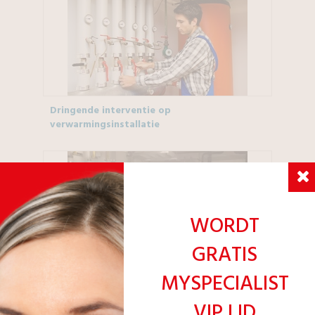
Dringende interventie op
verwarmingsinstallatie
WORDT
GRATIS
Een gas- of mazoutketelruimte voor een
MYSPECIALIST
collectief gebouw installeren
VIP LID