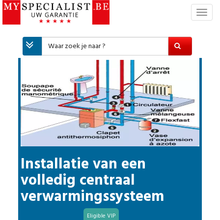
T
o
g
g
l
e
n
a
v
i
g
a
t
i
Installatie van een
e
volledig centraal
verwarmingssysteem
Eligible VIP