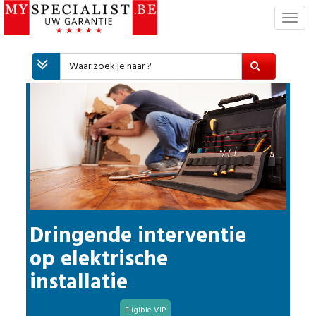
T
o
g
g
l
e
n
a
v
i
g
a
t
i
Dringende interventie
e
op elektrische
installatie
Eligible VIP