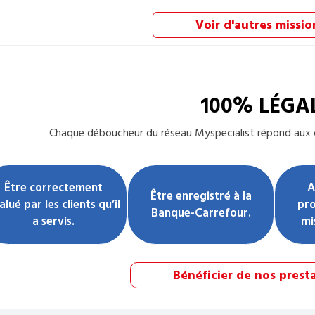
Voir d'autres missio
100% LÉGA
Chaque
déboucheur
du réseau Myspecialist répond aux c
Être correctement
A
Être enregistré à la
alué par les clients qu’il
pro
Banque-Carrefour.
a servis.
mi
Bénéficier de nos prest