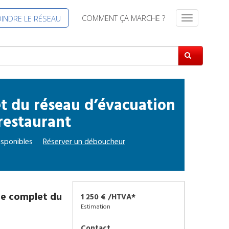
COMMENT ÇA MARCHE ?
OINDRE LE RÉSEAU
S
w
i
t
c
h
N
a
 du réseau d’évacuation
v
restaurant
i
g
isponibles
Réserver un
déboucheur
a
t
i
o
n
e complet du
1 250 € /HTVA*
Estimation
Contact