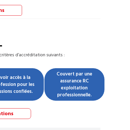
ns
L
ritères d’accréditation suivants :
Couvert par une
voir accès à la
assurance RC
fession pour les
exploitation
ssions confiées.
professionnelle.
ations