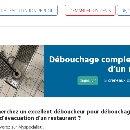
TÉ : FACTURATION PEPPOL
DEMANDER UN DEVIS
REJ
Débouchage complet
d’un 
5 créneaux d
Eligible VIP
erchez un excellent
déboucheur
pour
débouchag
d’évacuation d’un restaurant
?
erez sur Myspecialist :