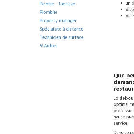
un
d
Peintre - tapissier
disp
Plombier
qui 
Property manager
Spécialiste à distance
Technicien de surface
Autres
Que peu
deman
restaur
Le
débouc
optimal ma
profession
haute pres
service.
Dans ce pa