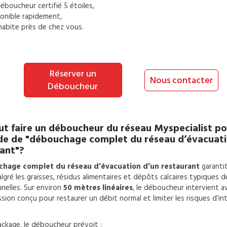
éboucheur
certifié 5 étoiles,
onible rapidement,
habite près de chez vous.
Réserver un
Nous contacter
Déboucheur
t faire un
déboucheur
du réseau Myspecialist po
de de
"débouchage complet du réseau d’évacuati
ant"?
hage complet du réseau d’évacuation d’un restaurant
garanti
lgré les graisses, résidus alimentaires et dépôts calcaires typiques d
nelles. Sur environ
50 mètres linéaires
, le déboucheur intervient a
sion conçu pour restaurer un débit normal et limiter les risques d’in
ckage, le déboucheur prévoit :