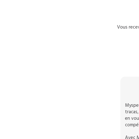
Vous recev
Myspec
tracas,
en vous
compét
Avec M