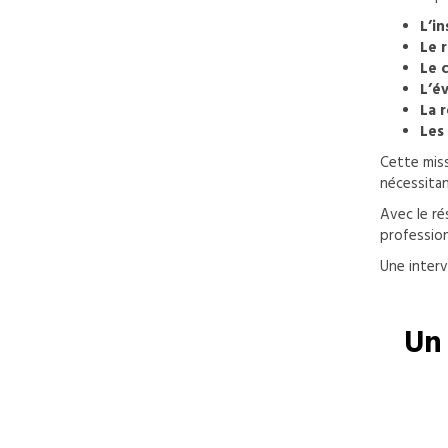
L’i
Le 
Le 
L’é
La 
Les 
Cette miss
nécessitan
Avec le r
profession
Une interv
Un 