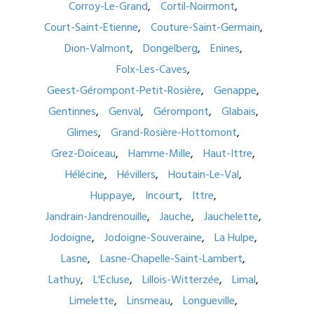
Corroy-Le-Grand
Cortil-Noirmont
Court-Saint-Etienne
Couture-Saint-Germain
Dion-Valmont
Dongelberg
Enines
Folx-Les-Caves
Geest-Gérompont-Petit-Rosière
Genappe
Gentinnes
Genval
Gérompont
Glabais
Glimes
Grand-Rosière-Hottomont
Grez-Doiceau
Hamme-Mille
Haut-Ittre
Hélécine
Hévillers
Houtain-Le-Val
Huppaye
Incourt
Ittre
Jandrain-Jandrenouille
Jauche
Jauchelette
Jodoigne
Jodoigne-Souveraine
La Hulpe
Lasne
Lasne-Chapelle-Saint-Lambert
Lathuy
L'Ecluse
Lillois-Witterzée
Limal
Limelette
Linsmeau
Longueville