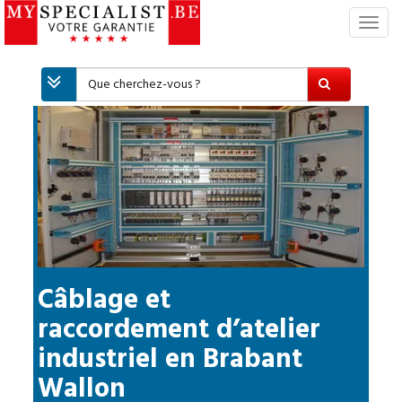
S
w
i
t
c
h
N
a
v
i
g
a
t
i
Câblage et
o
raccordement d’atelier
n
industriel
en
Brabant
Wallon