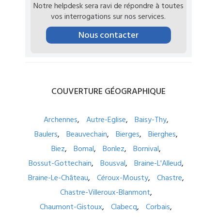
Notre helpdesk sera ravi de répondre à toutes
vos interrogations sur nos services.
Nous contacter
COUVERTURE
GÉOGRAPHIQUE
Archennes
Autre-Eglise
Baisy-Thy
Baulers
Beauvechain
Bierges
Bierghes
Biez
Bomal
Bonlez
Bornival
Bossut-Gottechain
Bousval
Braine-L'Alleud
Braine-Le-Château
Céroux-Mousty
Chastre
Chastre-Villeroux-Blanmont
Chaumont-Gistoux
Clabecq
Corbais