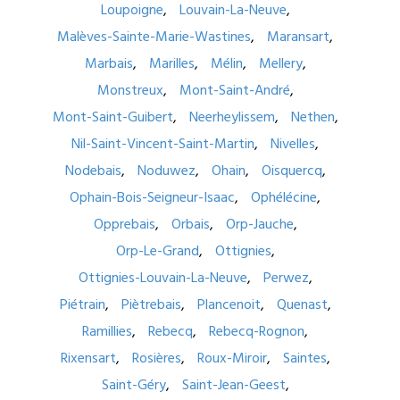
Loupoigne
Louvain-La-Neuve
Malèves-Sainte-Marie-Wastines
Maransart
Marbais
Marilles
Mélin
Mellery
Monstreux
Mont-Saint-André
Mont-Saint-Guibert
Neerheylissem
Nethen
Nil-Saint-Vincent-Saint-Martin
Nivelles
Nodebais
Noduwez
Ohain
Oisquercq
Ophain-Bois-Seigneur-Isaac
Ophélécine
Opprebais
Orbais
Orp-Jauche
Orp-Le-Grand
Ottignies
Ottignies-Louvain-La-Neuve
Perwez
Piétrain
Piètrebais
Plancenoit
Quenast
Ramillies
Rebecq
Rebecq-Rognon
Rixensart
Rosières
Roux-Miroir
Saintes
Saint-Géry
Saint-Jean-Geest