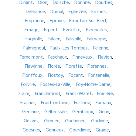
Dinant
Dion
Doische
Dorinne
Dourbes
Dréhance
Durnal
Eghezée
Emines
Emptinne
Eprave
Ermeton-Sur-Biert
Ernage
Erpent
Evelette
Evrehailles
Fagnolle
Falaen
Falisolle
Falmagne
Falmignoul
Faulx-Les-Tombes
Felenne
Fernelmont
Feschaux
Finnevaux
Flavion
Flawinne
Florée
Floreffe
Florennes
Floriffoux
Flostoy
Focant
Fontenelle
Forville
Fosses-La-Ville
Foy-Notre-Dame
Fraire
Franchimont
Franc-Waret
Franière
Frasnes
Froidfontaine
Furfooz
Furnaux
Gedinne
Gelbressée
Gembloux
Gerin
Gesves
Gimnée
Gochenée
Godinne
Goesnes
Gonrieux
Gourdinne
Graide