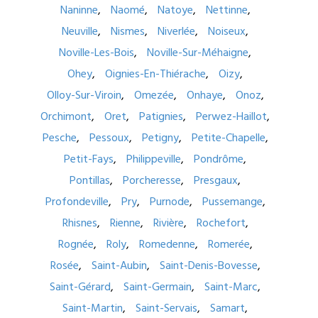
Naninne
Naomé
Natoye
Nettinne
Neuville
Nismes
Niverlée
Noiseux
Noville-Les-Bois
Noville-Sur-Méhaigne
Ohey
Oignies-En-Thiérache
Oizy
Olloy-Sur-Viroin
Omezée
Onhaye
Onoz
Orchimont
Oret
Patignies
Perwez-Haillot
Pesche
Pessoux
Petigny
Petite-Chapelle
Petit-Fays
Philippeville
Pondrôme
Pontillas
Porcheresse
Presgaux
Profondeville
Pry
Purnode
Pussemange
Rhisnes
Rienne
Rivière
Rochefort
Rognée
Roly
Romedenne
Romerée
Rosée
Saint-Aubin
Saint-Denis-Bovesse
Saint-Gérard
Saint-Germain
Saint-Marc
Saint-Martin
Saint-Servais
Samart