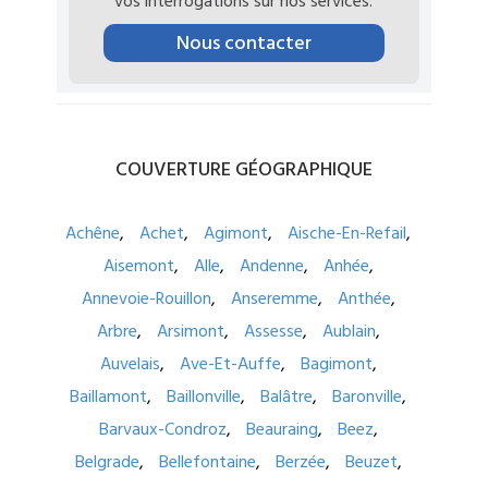
vos interrogations sur nos services.
Nous contacter
COUVERTURE
GÉOGRAPHIQUE
Achêne
Achet
Agimont
Aische-En-Refail
Aisemont
Alle
Andenne
Anhée
Annevoie-Rouillon
Anseremme
Anthée
Arbre
Arsimont
Assesse
Aublain
Auvelais
Ave-Et-Auffe
Bagimont
Baillamont
Baillonville
Balâtre
Baronville
Barvaux-Condroz
Beauraing
Beez
Belgrade
Bellefontaine
Berzée
Beuzet