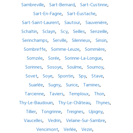
Sambreville
Sart-Bernard
Sart-Custinne
Sart-En-Fagne
Sart-Eustache
Sart-Saint-Laurent
Sautour
Sauvenière
Schaltin
Sclayn
Scy
Seilles
Senzeille
Serinchamps
Serville
Silenrieux
Sinsin
Sombreffe
Somme-Leuze
Sommière
Somzée
Sorée
Sorinne-La-Longue
Sorinnes
Sosoye
Soulme
Soumoy
Sovet
Soye
Spontin
Spy
Stave
Suarlée
Sugny
Surice
Tamines
Tarcienne
Taviers
Temploux
Thon
Thy-Le-Baudouin
Thy-Le-Château
Thynes
Tillier
Tongrinne
Treignes
Upigny
Vaucelles
Vedrin
Velaine-Sur-Sambre
Vencimont
Verlée
Vezin