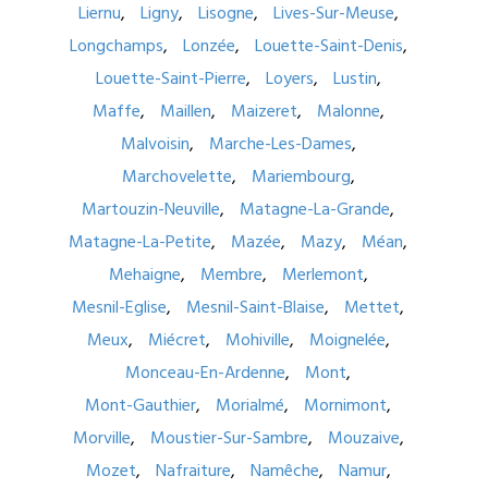
Liernu
Ligny
Lisogne
Lives-Sur-Meuse
Longchamps
Lonzée
Louette-Saint-Denis
Louette-Saint-Pierre
Loyers
Lustin
Maffe
Maillen
Maizeret
Malonne
Malvoisin
Marche-Les-Dames
Marchovelette
Mariembourg
Martouzin-Neuville
Matagne-La-Grande
Matagne-La-Petite
Mazée
Mazy
Méan
Mehaigne
Membre
Merlemont
Mesnil-Eglise
Mesnil-Saint-Blaise
Mettet
Meux
Miécret
Mohiville
Moignelée
Monceau-En-Ardenne
Mont
Mont-Gauthier
Morialmé
Mornimont
Morville
Moustier-Sur-Sambre
Mouzaive
Mozet
Nafraiture
Namêche
Namur