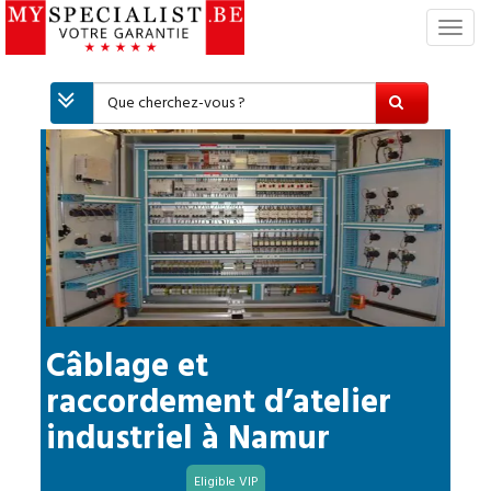
S
w
i
t
c
h
N
a
v
i
g
a
t
i
Câblage et
o
raccordement d’atelier
n
industriel
à
Namur
Eligible VIP