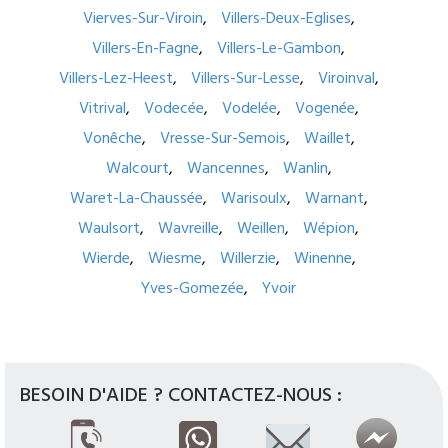
Vierves-Sur-Viroin
Villers-Deux-Eglises
Villers-En-Fagne
Villers-Le-Gambon
Villers-Lez-Heest
Villers-Sur-Lesse
Viroinval
Vitrival
Vodecée
Vodelée
Vogenée
Vonêche
Vresse-Sur-Semois
Waillet
Walcourt
Wancennes
Wanlin
Waret-La-Chaussée
Warisoulx
Warnant
Waulsort
Wavreille
Weillen
Wépion
Wierde
Wiesme
Willerzie
Winenne
Yves-Gomezée
Yvoir
BESOIN D'AIDE ? CONTACTEZ-NOUS :