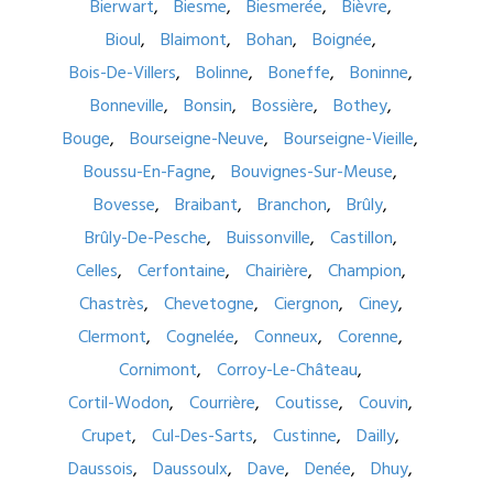
Bierwart
Biesme
Biesmerée
Bièvre
Bioul
Blaimont
Bohan
Boignée
Bois-De-Villers
Bolinne
Boneffe
Boninne
Bonneville
Bonsin
Bossière
Bothey
Bouge
Bourseigne-Neuve
Bourseigne-Vieille
Boussu-En-Fagne
Bouvignes-Sur-Meuse
Bovesse
Braibant
Branchon
Brûly
Brûly-De-Pesche
Buissonville
Castillon
Celles
Cerfontaine
Chairière
Champion
Chastrès
Chevetogne
Ciergnon
Ciney
Clermont
Cognelée
Conneux
Corenne
Cornimont
Corroy-Le-Château
Cortil-Wodon
Courrière
Coutisse
Couvin
Crupet
Cul-Des-Sarts
Custinne
Dailly
Daussois
Daussoulx
Dave
Denée
Dhuy