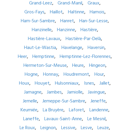
Grand-Leez
Grand-Manil
Graux
Gros-Fays
Haillot
Haltinne
Hamois
Ham-Sur-Sambre
Hanret
Han-Sur-Lesse
Hanzinelle
Hanzinne
Hastière
Hastière-Lavaux
Hastière-Par-Delà
Haut-Le-Wastia
Havelange
Haversin
Heer
Hemptinne
Hemptinne-Lez-Florennes
Hermeton-Sur-Meuse
Heure
Hingeon
Hogne
Honnay
Houdremont
Hour
Houx
Houyet
Hulsonniaux
Isnes
Jallet
Jamagne
Jambes
Jamiolle
Javingue
Jemelle
Jemeppe-Sur-Sambre
Jeneffe
Keumiée
La Bruyère
Laforet
Landenne
Laneffe
Lavaux-Saint-Anne
Le Mesnil
Le Roux
Leignon
Lessive
Lesve
Leuze