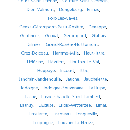
Court-Saint-Etienne
Couture-Saint-Germain
Dion-Valmont
Dongelberg
Enines
Folx-Les-Caves
Geest-Gérompont-Petit-Rosière
Genappe
Gentinnes
Genval
Gérompont
Glabais
Glimes
Grand-Rosière-Hottomont
Grez-Doiceau
Hamme-Mille
Haut-Ittre
Hélécine
Hévillers
Houtain-Le-Val
Huppaye
Incourt
Ittre
Jandrain-Jandrenouille
Jauche
Jauchelette
Jodoigne
Jodoigne-Souveraine
La Hulpe
Lasne
Lasne-Chapelle-Saint-Lambert
Lathuy
L'Ecluse
Lillois-Witterzée
Limal
Limelette
Linsmeau
Longueville
Loupoigne
Louvain-La-Neuve