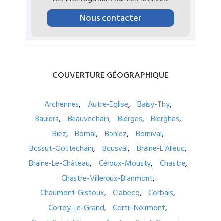
Nous contacter
COUVERTURE
GÉOGRAPHIQUE
Archennes
Autre-Eglise
Baisy-Thy
Baulers
Beauvechain
Bierges
Bierghes
Biez
Bomal
Bonlez
Bornival
Bossut-Gottechain
Bousval
Braine-L'Alleud
Braine-Le-Château
Céroux-Mousty
Chastre
Chastre-Villeroux-Blanmont
Chaumont-Gistoux
Clabecq
Corbais
Corroy-Le-Grand
Cortil-Noirmont