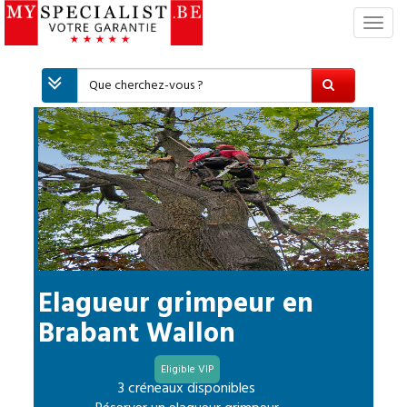
S
w
i
t
c
h
N
a
v
i
g
a
t
i
Elagueur grimpeur
en
o
Brabant Wallon
n
Eligible VIP
3 créneaux disponibles