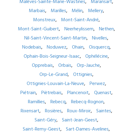
Malèves-Sainte-Marie-Wastines
Maransart
Marbais
Marilles
Mélin
Mellery
Monstreux
Mont-Saint-André
Mont-Saint-Guibert
Neerheylissem
Nethen
Nil-Saint-Vincent-Saint-Martin
Nivelles
Nodebais
Noduwez
Ohain
Oisquercq
Ophain-Bois-Seigneur-Isaac
Ophélécine
Opprebais
Orbais
Orp-Jauche
Orp-Le-Grand
Ottignies
Ottignies-Louvain-La-Neuve
Perwez
Piétrain
Piètrebais
Plancenoit
Quenast
Ramillies
Rebecq
Rebecq-Rognon
Rixensart
Rosières
Roux-Miroir
Saintes
Saint-Géry
Saint-Jean-Geest
Saint-Remy-Geest
Sart-Dames-Avelines