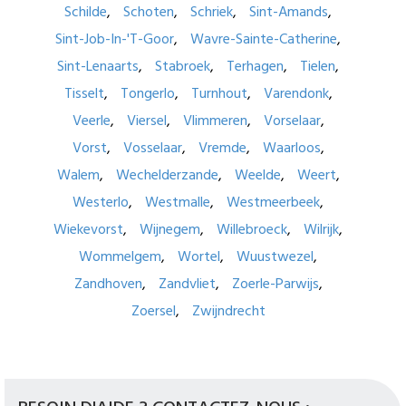
Schilde
Schoten
Schriek
Sint-Amands
Sint-Job-In-'T-Goor
Wavre-Sainte-Catherine
Sint-Lenaarts
Stabroek
Terhagen
Tielen
Tisselt
Tongerlo
Turnhout
Varendonk
Veerle
Viersel
Vlimmeren
Vorselaar
Vorst
Vosselaar
Vremde
Waarloos
Walem
Wechelderzande
Weelde
Weert
Westerlo
Westmalle
Westmeerbeek
Wiekevorst
Wijnegem
Willebroeck
Wilrijk
Wommelgem
Wortel
Wuustwezel
Zandhoven
Zandvliet
Zoerle-Parwijs
Zoersel
Zwijndrecht