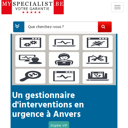
S
w
i
t
c
h
N
a
v
i
g
a
t
i
Un gestionnaire
o
d'interventions en
n
urgence
à
Anvers
Eligible VIP