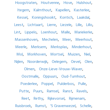
Hoogstraten
Houtvenne
Hove
Hulshout
Itegem
Kalmthout
Kapellen
Kasterlee
Kessel
Koningshooikt
Kontich
Laakdal
Leest
Lichtaart
Lierre
Liezele
Lille
Lillo
Lint
Lippelo
Loenhout
Malle
Mariekerke
Massenhoven
Mechelen
Meer
Meerhout
Meerle
Merksem
Merksplas
Minderhout
Mol
Morkhoven
Mortsel
Muizen
Niel
Nijlen
Noorderwijk
Oelegem
Oevel
Olen
Olmen
Onze-Lieve-Vrouw-Waver
Oostmalle
Oppuurs
Oud-Turnhout
Poederlee
Poppel
Pulderbos
Pulle
Putte
Puurs
Ramsel
Ranst
Ravels
Reet
Rethy
Rijkevorsel
Rijmenam
Ruisbroek
Rumst
'S Gravenwezel
Schelle