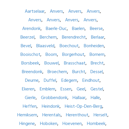
Aartselaar
Anvers
Anvers
Anvers
Anvers
Anvers
Anvers
Anvers
Arendonk
Baerle-Duc
Baelen
Beerse
Beerzel
Berchem
Berendrecht
Berlaar
Bevel
Blaasveld
Boechout
Bonheiden
Booischot
Boom
Borgerhout
Bornem
Borsbeek
Bouwel
Brasschaat
Brecht
Breendonk
Broechem
Burcht
Dessel
Deurne
Duffel
Edegem
Eindhout
Ekeren
Emblem
Essen
Geel
Gestel
Gierle
Grobbendonk
Hallaar
Halle
Heffen
Heindonk
Heist-Op-Den-Berg
Hemiksem
Herentals
Herenthout
Herselt
Hingene
Hoboken
Hoevenen
Hombeek