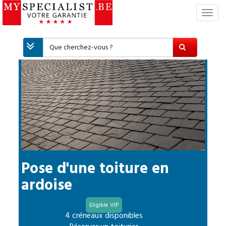
S
w
i
t
c
h
N
a
v
i
g
a
t
i
Pose d'une toiture en
o
ardoise
n
Eligible VIP
4 créneaux disponibles