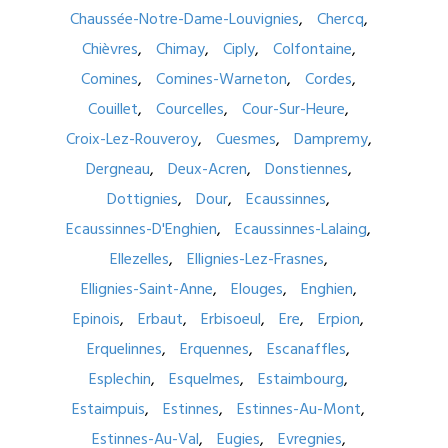
Chaussée-Notre-Dame-Louvignies
Chercq
Chièvres
Chimay
Ciply
Colfontaine
Comines
Comines-Warneton
Cordes
Couillet
Courcelles
Cour-Sur-Heure
Croix-Lez-Rouveroy
Cuesmes
Dampremy
Dergneau
Deux-Acren
Donstiennes
Dottignies
Dour
Ecaussinnes
Ecaussinnes-D'Enghien
Ecaussinnes-Lalaing
Ellezelles
Ellignies-Lez-Frasnes
Ellignies-Saint-Anne
Elouges
Enghien
Epinois
Erbaut
Erbisoeul
Ere
Erpion
Erquelinnes
Erquennes
Escanaffles
Esplechin
Esquelmes
Estaimbourg
Estaimpuis
Estinnes
Estinnes-Au-Mont
Estinnes-Au-Val
Eugies
Evregnies