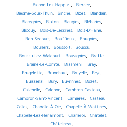
Bienne-Lez-Happart
Biercée
Biesme-Sous-Thuin
Binche
Bizet
Blandain
Blaregnies
Blaton
Blaugies
Bléharies
Blicquy
Bois-De-Lessines
Bois-D'Haine
Bon-Secours
Bouffioulx
Bougnies
Bourlers
Boussoit
Boussu
Boussu-Lez-Walcourt
Bouvignies
Braffe
Braine-Le-Comte
Brasmenil
Bray
Brugelette
Brunehaut
Bruyelle
Brye
Buissenal
Bury
Buvrinnes
Buzet
Callenelle
Calonne
Cambron-Casteau
Cambron-Saint-Vincent
Carnières
Casteau
Celles
Chapelle-À-Oie
Chapelle-À-Wattines
Chapelle-Lez-Herlaimont
Charleroi
Châtelet
Châtelineau