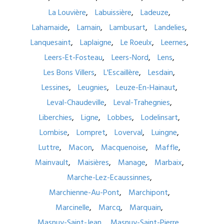
La Louvière
Labuissière
Ladeuze
Lahamaide
Lamain
Lambusart
Landelies
Lanquesaint
Laplaigne
Le Roeulx
Leernes
Leers-Et-Fosteau
Leers-Nord
Lens
Les Bons Villers
L'Escaillère
Lesdain
Lessines
Leugnies
Leuze-En-Hainaut
Leval-Chaudeville
Leval-Trahegnies
Liberchies
Ligne
Lobbes
Lodelinsart
Lombise
Lompret
Loverval
Luingne
Luttre
Macon
Macquenoise
Maffle
Mainvault
Maisières
Manage
Marbaix
Marche-Lez-Ecaussinnes
Marchienne-Au-Pont
Marchipont
Marcinelle
Marcq
Marquain
Masnuy-Saint-Jean
Masnuy-Saint-Pierre