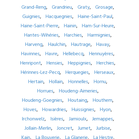
Grand-Reng
Grandrieu
Graty
Grosage
Guignies
Hacquegnies
Haine-Saint-Paul
Haine-Saint-Pierre
Hainin
Ham-Sur-Heure
Hantes-Wihéries
Harchies
Harmignies
Harveng
Haulchin
Hautrage
Havay
Havinnes
Havre
Hellebecq
Hennuyères
Henripont
Hensies
Heppignies
Herchies
Hérinnes-Lez-Pecq
Herquegies
Herseaux
Hertain
Hollain
Honnelles
Hornu
Horrues
Houdeng-Aimeries
Houdeng-Goegnies
Houtaing
Houthem
Hoves
Howardries
Huissignies
Hyon
Irchonwelz
Isières
Jamioulx
Jemappes
Jollain-Merlin
Joncret
Jumet
Jurbise
Kain
La Bouverie
La Glanerie
La Hestre