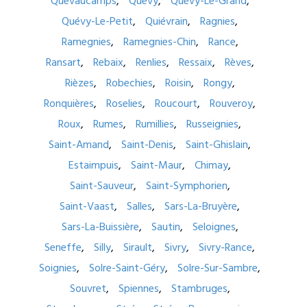
Quevaucamps
Quévy
Quévy-Le-Grand
Quévy-Le-Petit
Quiévrain
Ragnies
Ramegnies
Ramegnies-Chin
Rance
Ransart
Rebaix
Renlies
Ressaix
Rèves
Rièzes
Robechies
Roisin
Rongy
Ronquières
Roselies
Roucourt
Rouveroy
Roux
Rumes
Rumillies
Russeignies
Saint-Amand
Saint-Denis
Saint-Ghislain
Estaimpuis
Saint-Maur
Chimay
Saint-Sauveur
Saint-Symphorien
Saint-Vaast
Salles
Sars-La-Bruyère
Sars-La-Buissière
Sautin
Seloignes
Seneffe
Silly
Sirault
Sivry
Sivry-Rance
Soignies
Solre-Saint-Géry
Solre-Sur-Sambre
Souvret
Spiennes
Stambruges