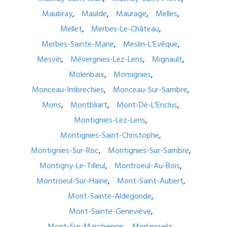
Maubray
Maulde
Maurage
Melles
Mellet
Merbes-Le-Château
Merbes-Sainte-Marie
Meslin-L'Evêque
Mesvin
Mévergnies-Lez-Lens
Mignault
Molenbaix
Momignies
Monceau-Imbrechies
Monceau-Sur-Sambre
Mons
Montbliart
Mont-De-L'Enclus
Montignies-Lez-Lens
Montignies-Saint-Christophe
Montignies-Sur-Roc
Montignies-Sur-Sambre
Montigny-Le-Tilleul
Montroeul-Au-Bois
Montroeul-Sur-Haine
Mont-Saint-Aubert
Mont-Sainte-Aldegonde
Mont-Sainte-Geneviève
Mont-Sur-Marchienne
Morlanwelz