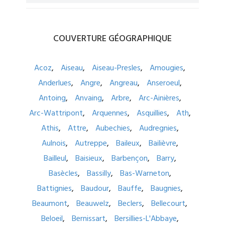
COUVERTURE
GÉOGRAPHIQUE
Acoz
Aiseau
Aiseau-Presles
Amougies
Anderlues
Angre
Angreau
Anseroeul
Antoing
Anvaing
Arbre
Arc-Ainières
Arc-Wattripont
Arquennes
Asquillies
Ath
Athis
Attre
Aubechies
Audregnies
Aulnois
Autreppe
Baileux
Bailièvre
Bailleul
Baisieux
Barbençon
Barry
Basècles
Bassilly
Bas-Warneton
Battignies
Baudour
Bauffe
Baugnies
Beaumont
Beauwelz
Beclers
Bellecourt
Beloeil
Bernissart
Bersillies-L'Abbaye