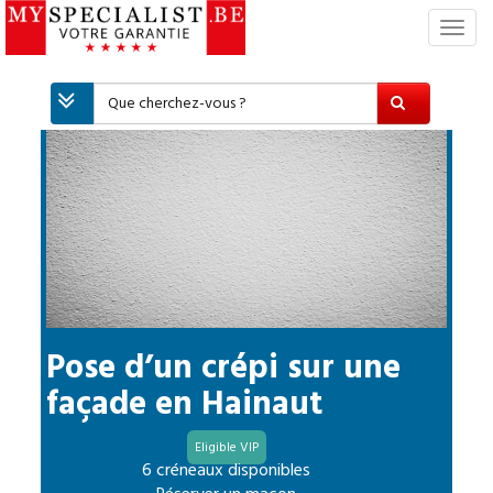
S
w
i
t
c
h
N
a
v
i
g
a
t
i
Pose d’un crépi sur une
o
façade
en
Hainaut
n
Eligible VIP
6 créneaux disponibles