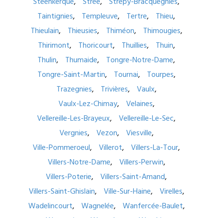
Steenkerque
Strée
Strépy-Bracquegnies
Taintignies
Templeuve
Tertre
Thieu
Thieulain
Thieusies
Thiméon
Thimougies
Thirimont
Thoricourt
Thuillies
Thuin
Thulin
Thumaide
Tongre-Notre-Dame
Tongre-Saint-Martin
Tournai
Tourpes
Trazegnies
Trivières
Vaulx
Vaulx-Lez-Chimay
Velaines
Vellereille-Les-Brayeux
Vellereille-Le-Sec
Vergnies
Vezon
Viesville
Ville-Pommeroeul
Villerot
Villers-La-Tour
Villers-Notre-Dame
Villers-Perwin
Villers-Poterie
Villers-Saint-Amand
Villers-Saint-Ghislain
Ville-Sur-Haine
Virelles
Wadelincourt
Wagnelée
Wanfercée-Baulet