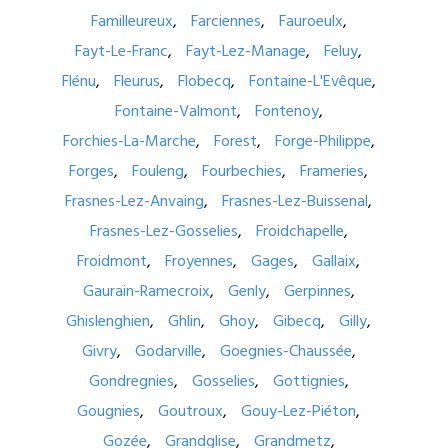
Familleureux
Farciennes
Fauroeulx
Fayt-Le-Franc
Fayt-Lez-Manage
Feluy
Flénu
Fleurus
Flobecq
Fontaine-L'Evêque
Fontaine-Valmont
Fontenoy
Forchies-La-Marche
Forest
Forge-Philippe
Forges
Fouleng
Fourbechies
Frameries
Frasnes-Lez-Anvaing
Frasnes-Lez-Buissenal
Frasnes-Lez-Gosselies
Froidchapelle
Froidmont
Froyennes
Gages
Gallaix
Gaurain-Ramecroix
Genly
Gerpinnes
Ghislenghien
Ghlin
Ghoy
Gibecq
Gilly
Givry
Godarville
Goegnies-Chaussée
Gondregnies
Gosselies
Gottignies
Gougnies
Goutroux
Gouy-Lez-Piéton
Gozée
Grandglise
Grandmetz