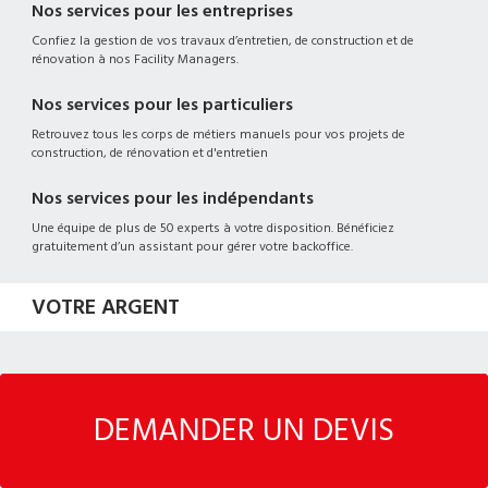
Nos services pour les entreprises
Confiez la gestion de vos travaux d’entretien, de construction et de
rénovation à nos Facility Managers.
Nos services pour les particuliers
Retrouvez tous les corps de métiers manuels pour vos projets de
construction, de rénovation et d'entretien
Nos services pour les indépendants
Une équipe de plus de 50 experts à votre disposition. Bénéficiez
gratuitement d’un assistant pour gérer votre backoffice.
VOTRE ARGENT
Votre argent est protégé
Le maître d’ouvrage a la garantie d’un travail livré conforme et le
DEMANDER UN DEVIS
prestataire de service a la garantie d’être payé intégralement à la
livraison des travaux.