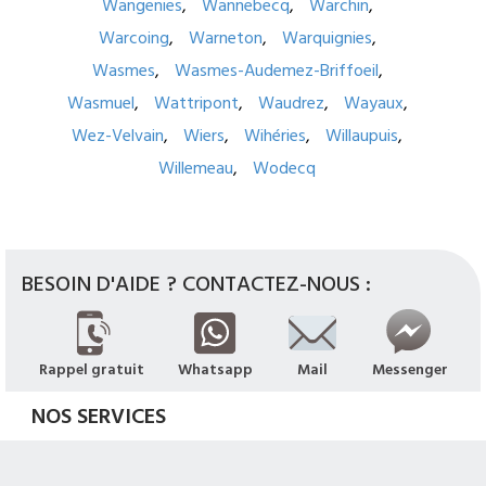
Wangenies
Wannebecq
Warchin
Warcoing
Warneton
Warquignies
Wasmes
Wasmes-Audemez-Briffoeil
Wasmuel
Wattripont
Waudrez
Wayaux
Wez-Velvain
Wiers
Wihéries
Willaupuis
Willemeau
Wodecq
BESOIN D'AIDE ? CONTACTEZ-NOUS :
Rappel gratuit
Whatsapp
Mail
Messenger
NOS SERVICES