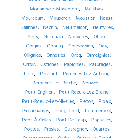
Morlanwelz-Mariemont
Moulbaix
Mourcourt
Mouscron
Moustier
Naast
Nalinnes
Néchin
Neufmaison
Neufvilles
Nimy
Noirchain
Nouvelles
Obaix
Obigies
Obourg
Oeudeghien
Ogy
Ollignies
Onnezies
Orcq
Ormeignies
Orroir
Ostiches
Papignies
Paturages
Pecq
Peissant
Péronnes-Lez-Antoing
Péronnes-Lez-Binche
Péruwelz
Petit-Enghien
Petit-Roeulx-Lez-Braine
Petit-Roeulx-Lez-Nivelles
Piéton
Pipaix
Pironchamps
Ploegsteert
Pommeroeul
Pont-À-Celles
Pont-De-Loup
Popuelles
Pottes
Presles
Quaregnon
Quartes