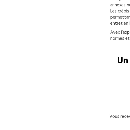
annexes né
Les crépis
permettant
entretien 
Avec l’exp
normes et
Un 
Vous recev