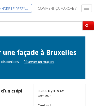
COMMENT ÇA MARCHE ?
OINDRE LE RÉSEAU
S
w
i
t
c
h
N
a
r une façade
à
Bruxelles
v
i
g
 disponibles
Réserver un
maçon
a
t
i
o
n
 d’un crépi
8 500 € /HTVA*
Estimation
Contact