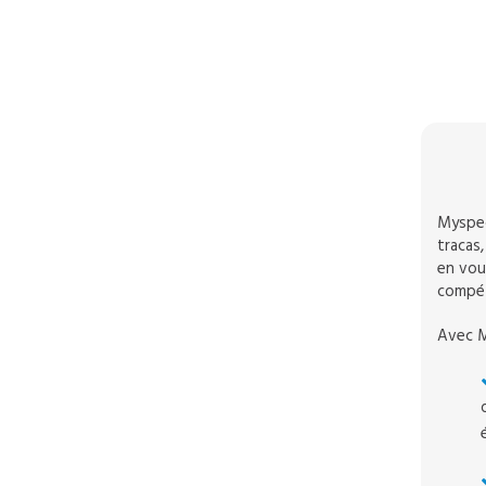
Myspec
tracas,
en vous
compét
Avec M