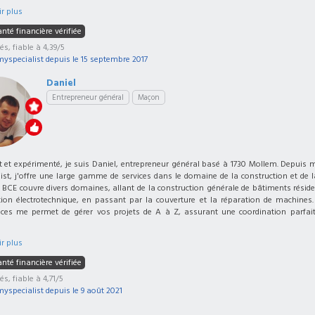
r plus
nté financière vérifiée
iés, fiable à 4,39/5
myspecialist depuis le
15 septembre 2017
Daniel
Entrepreneur général
Maçon
t et expérimenté, je suis Daniel, entrepreneur général basé à 1730 Mollem. Depuis m
ist, j'offre une large gamme de services dans le domaine de la construction et de 
BCE couvre divers domaines, allant de la construction générale de bâtiments réside
ation électrotechnique, en passant par la couverture et la réparation de machines. 
es me permet de gérer vos projets de A à Z, assurant une coordination parfaite
r plus
nté financière vérifiée
és, fiable à 4,71/5
myspecialist depuis le
9 août 2021