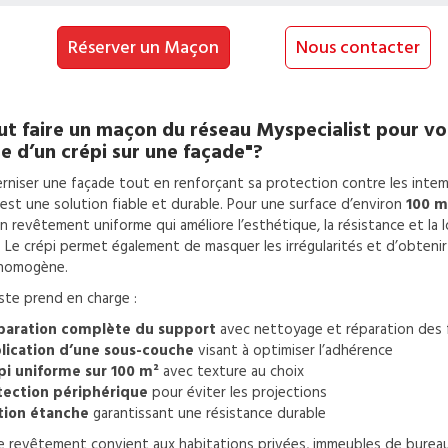
Réserver un Maçon
Nous contacter
t faire un
maçon
du réseau Myspecialist pour v
e d’un crépi sur une façade"?
niser une façade tout en renforçant sa protection contre les intem
 est une solution fiable et durable. Pour une surface d’environ
100 m
n revêtement uniforme qui améliore l’esthétique, la résistance et la
. Le crépi permet également de masquer les irrégularités et d’obteni
 homogène.
iste prend en charge :
paration complète du support
avec nettoyage et réparation des 
lication d’une sous-couche
visant à optimiser l’adhérence
pi uniforme sur 100 m²
avec texture au choix
tection périphérique
pour éviter les projections
ition étanche
garantissant une résistance durable
e revêtement convient aux habitations privées, immeubles de burea