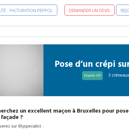
TÉ : FACTURATION PEPPOL
DEMANDER UN DEVIS
REJ
Pose d’un crépi su
3 créneaux
Eligible VIP
erchez un excellent
maçon
à
Bruxelles
pour
pose
 façade
?
erez sur Myspecialist :