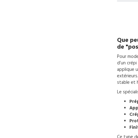
Que peu
de
"pos
Pour moder
d’un crépi
applique u
extérieurs
stable et
Le spécial
Pré
App
Cré
Pro
Fin
Ce type d