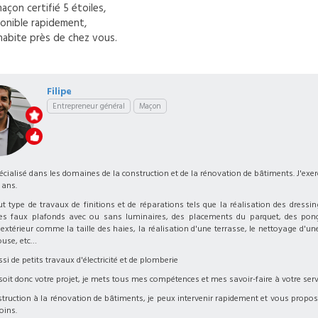
maçon
certifié 5 étoiles,
onible rapidement,
habite près de chez vous.
Filipe
Entrepreneur général
Maçon
écialisé dans les domaines de la construction et de la rénovation de bâtiments. J'exer
 ans.
out type de travaux de finitions et de réparations tels que la réalisation des dressi
des faux plafonds avec ou sans luminaires, des placements du parquet, des pon
extérieur comme la taille des haies, la réalisation d'une terrasse, le nettoyage d'une
ouse, etc…
ssi de petits travaux d'électricité et de plomberie
soit donc votre projet, je mets tous mes compétences et mes savoir-faire à votre serv
struction à la rénovation de bâtiments, je peux intervenir rapidement et vous propo
oins.