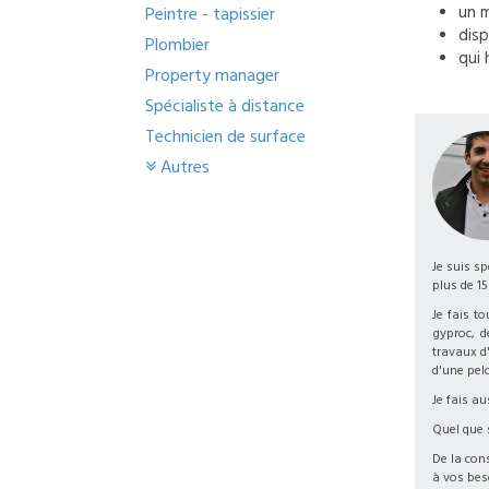
un
Peintre - tapissier
disp
Plombier
qui 
Property manager
Spécialiste à distance
Technicien de surface
Autres
Je suis sp
plus de 15
Je fais t
gyproc, 
travaux d'
d'une pel
Je fais au
Quel que 
De la con
à vos bes