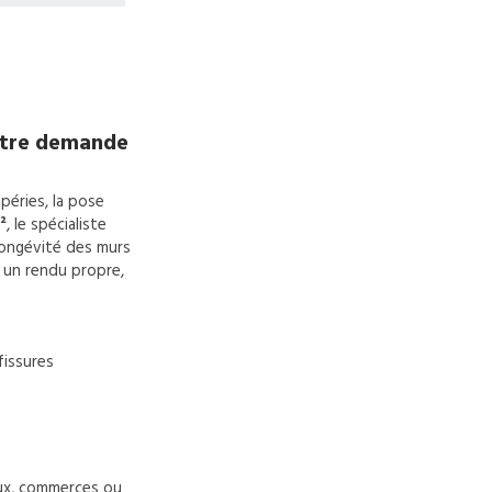
otre demande
péries, la pose
²
, le spécialiste
 longévité des murs
r un rendu propre,
fissures
ux, commerces ou