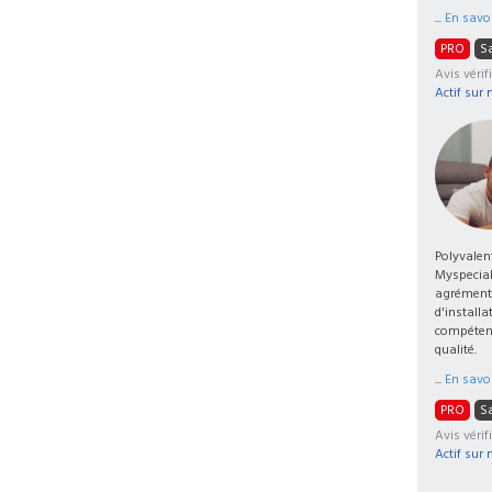
...
En savoi
PRO
Sa
Avis vérif
Actif sur 
Polyvalen
Myspecial
agrément 
d'install
compétenc
qualité.
...
En savoi
PRO
Sa
Avis vérifi
Actif sur 