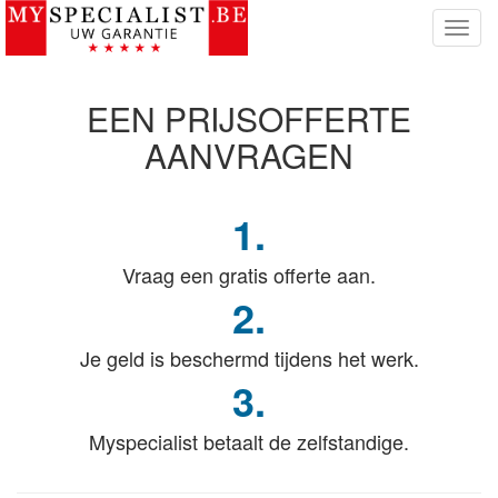
T
o
g
g
EEN PRIJSOFFERTE
l
e
AANVRAGEN
n
a
v
1.
i
g
Vraag een gratis offerte aan.
a
t
2.
i
e
Je geld is beschermd tijdens het werk.
3.
Myspecialist betaalt de zelfstandige.