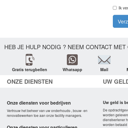
Ik ve
Ver
HEB JE HULP NODIG ? NEEM CONTACT MET 
Gratis terugbellen
Whatsapp
Mail
ONZE DIENSTEN
UW GEL
Onze diensten voor bedrijven
Uw geld is 
De opdrachtgeve
Vertrouw het beheer van uw onderhouds-, bouw- en
worden geleverd
renovatiewerken toe aan onze facility managers.
dienstverlener he
worden betaald b
Onze diensten voor particulieren