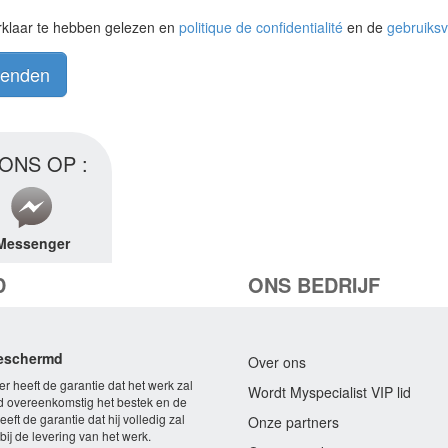
rklaar te hebben gelezen en
politique de confidentialité
en de
gebruiks
zenden
ONS OP :
Messenger
D
ONS BEDRIJF
beschermd
Over ons
r heeft de garantie dat het werk zal
Wordt Myspecialist VIP lid
 overeenkomstig het bestek en de
eft de garantie dat hij volledig zal
Onze partners
ij de levering van het werk.