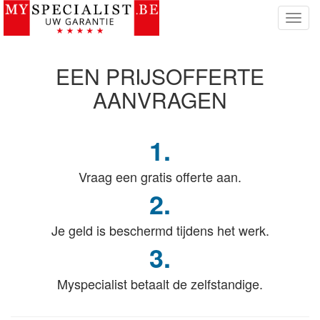
T
o
g
g
EEN PRIJSOFFERTE
l
e
AANVRAGEN
n
a
v
1.
i
g
Vraag een gratis offerte aan.
a
t
2.
i
e
Je geld is beschermd tijdens het werk.
3.
Myspecialist betaalt de zelfstandige.