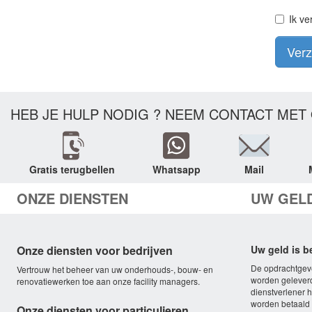
Ik ve
Ver
HEB JE HULP NODIG ? NEEM CONTACT MET 
Gratis terugbellen
Whatsapp
Mail
ONZE DIENSTEN
UW GEL
Onze diensten voor bedrijven
Uw geld is 
De opdrachtgeve
Vertrouw het beheer van uw onderhouds-, bouw- en
worden geleverd
renovatiewerken toe aan onze facility managers.
dienstverlener he
worden betaald b
Onze diensten voor particulieren