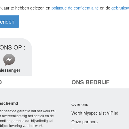
rklaar te hebben gelezen en
politique de confidentialité
en de
gebruiks
zenden
ONS OP :
Messenger
D
ONS BEDRIJF
beschermd
Over ons
r heeft de garantie dat het werk zal
Wordt Myspecialist VIP lid
 overeenkomstig het bestek en de
eft de garantie dat hij volledig zal
Onze partners
ij de levering van het werk.