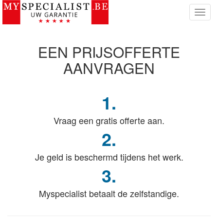
T
o
g
g
EEN PRIJSOFFERTE
l
e
AANVRAGEN
n
a
v
1.
i
g
Vraag een gratis offerte aan.
a
t
2.
i
e
Je geld is beschermd tijdens het werk.
3.
Myspecialist betaalt de zelfstandige.