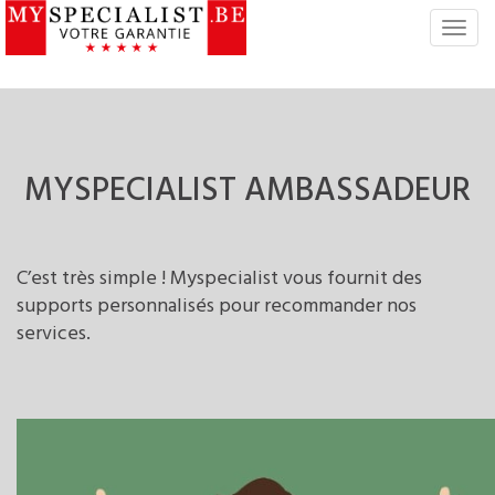
S
w
i
t
c
h
N
MYSPECIALIST
AMBASSADEUR
a
v
i
g
C’est très simple ! Myspecialist vous fournit des
a
supports personnalisés pour recommander nos
t
services.
i
o
n