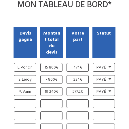
MON
TABLEAU DE BORD
*
Devis
Montan
Votre
Statut
gagné
t total
part
du
devis
L. Poncin
15 800€
474€
PAYÉ
S. Leroy
7 800€
234€
PAYÉ
P. Varin
19 240€
577.2€
PAYÉ