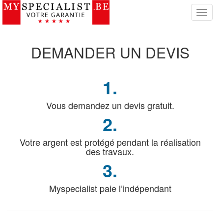
S
w
i
t
DEMANDER
UN DEVIS
c
h
N
1.
a
v
i
Vous demandez un devis gratuit.
g
2.
a
t
Votre argent est protégé pendant la réalisation
i
des travaux.
o
n
3.
Myspecialist paie l’indépendant