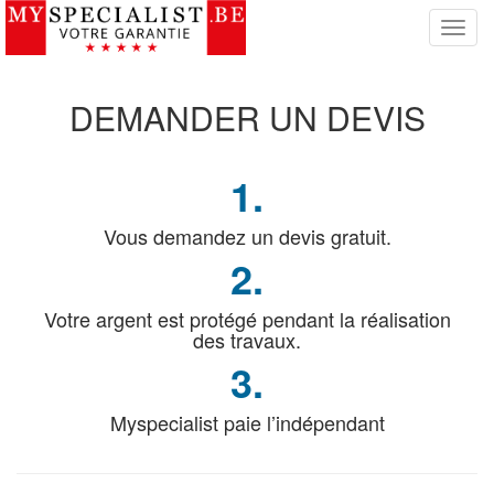
S
w
i
t
DEMANDER
UN DEVIS
c
h
N
1.
a
v
i
Vous demandez un devis gratuit.
g
2.
a
t
Votre argent est protégé pendant la réalisation
i
des travaux.
o
n
3.
Myspecialist paie l’indépendant