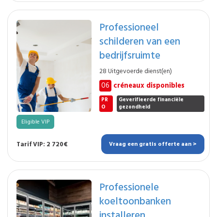
Professioneel
schilderen van een
bedrijfsruimte
28 Uitgevoerde dienst(en)
06
créneaux disponibles
PR
Geverifieerde financiële
O
gezondheid
Eligible VIP
Tarif VIP: 2 720€
Vraag een gratis offerte aan >
Professionele
koeltoonbanken
installeren