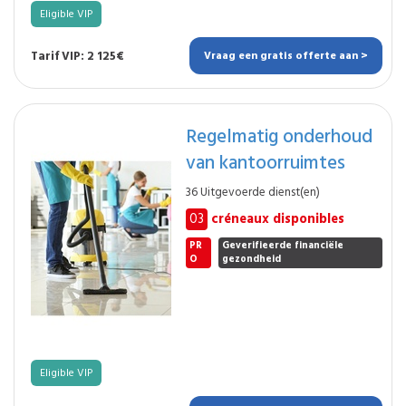
Eligible VIP
Tarif VIP: 2 125€
Vraag een gratis offerte aan >
Regelmatig onderhoud
van kantoorruimtes
36 Uitgevoerde dienst(en)
03
créneaux disponibles
PR
Geverifieerde financiële
O
gezondheid
Eligible VIP