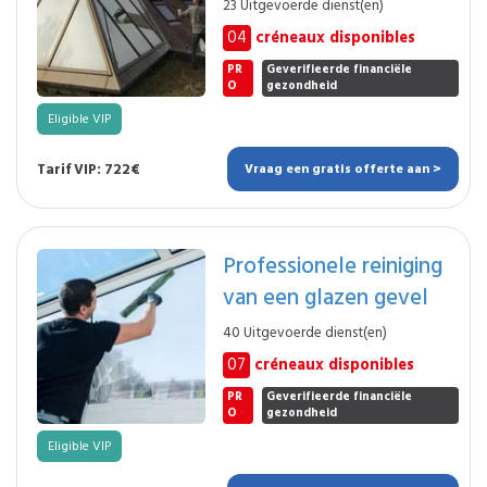
23 Uitgevoerde dienst(en)
04
créneaux disponibles
PR
Geverifieerde financiële
O
gezondheid
Eligible VIP
Tarif VIP: 722€
Vraag een gratis offerte aan >
Professionele reiniging
van een glazen gevel
40 Uitgevoerde dienst(en)
07
créneaux disponibles
PR
Geverifieerde financiële
O
gezondheid
Eligible VIP