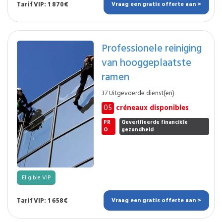
Tarif VIP: 1 870€
Vraag een gratis offerte aan >
Professionele reiniging
van hooggeplaatste
ramen
37 Uitgevoerde dienst(en)
05
créneaux disponibles
PR
Geverifieerde financiële
O
gezondheid
Eligible VIP
Tarif VIP: 1 658€
Vraag een gratis offerte aan >