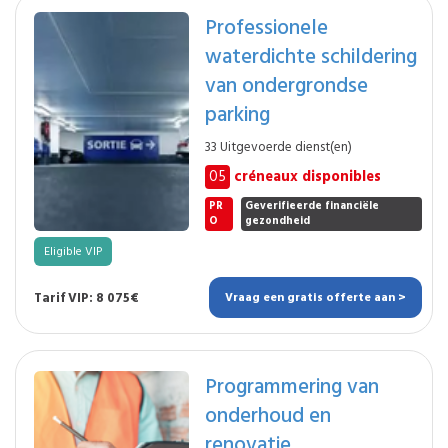
Professionele
waterdichte schildering
van ondergrondse
parking
33 Uitgevoerde dienst(en)
05
créneaux disponibles
PR
Geverifieerde financiële
O
gezondheid
Eligible VIP
Tarif VIP: 8 075€
Vraag een gratis offerte aan >
Programmering van
onderhoud en
renovatie