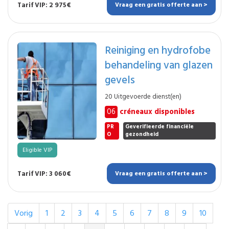
Tarif VIP: 2 975€
Vraag een gratis offerte aan >
Reiniging en hydrofobe
behandeling van glazen
gevels
20 Uitgevoerde dienst(en)
06
créneaux disponibles
PR
Geverifieerde financiële
O
gezondheid
Eligible VIP
Tarif VIP: 3 060€
Vraag een gratis offerte aan >
Vorig
1
2
3
4
5
6
7
8
9
10