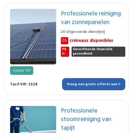
Professionele reiniging
van zonnepanelen
34 Uitgevoerde dienst(en)
05
créneaux disponibles
PR
Geverifieerde financiële
O
gezondheid
Eligible VIP
Tarif VIP: 332€
Vraag een gratis offerte aan >
Professionele
stoomreiniging van
tapijt