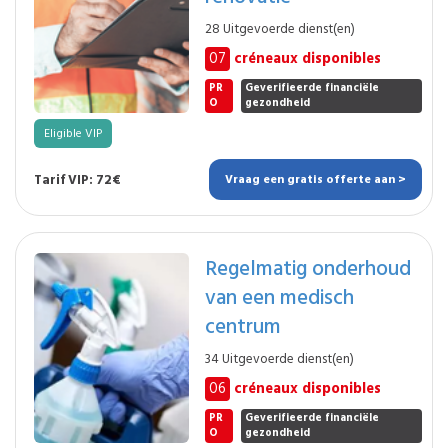
28 Uitgevoerde dienst(en)
07
créneaux disponibles
PR
Geverifieerde financiële
O
gezondheid
Eligible VIP
Tarif VIP: 72€
Vraag een gratis offerte aan >
Regelmatig onderhoud
van een medisch
centrum
34 Uitgevoerde dienst(en)
06
créneaux disponibles
PR
Geverifieerde financiële
O
gezondheid