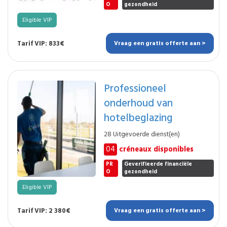
O
gezondheid
Eligible VIP
Tarif VIP: 833€
Vraag een gratis offerte aan >
Professioneel
onderhoud van
hotelbeglazing
28 Uitgevoerde dienst(en)
04
créneaux disponibles
PR
Geverifieerde financiële
O
gezondheid
Eligible VIP
Tarif VIP: 2 380€
Vraag een gratis offerte aan >