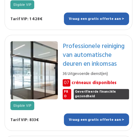
Eligible VIP
Tarif VIP: 1 428€
Vraag een gratis offerte aan >
Professionele reiniging
van automatische
deuren en inkomsas
36 Uitgevoerde dienst(en)
07
créneaux disponibles
PR
Geverifieerde financiële
O
gezondheid
Eligible VIP
Tarif VIP: 833€
Vraag een gratis offerte aan >