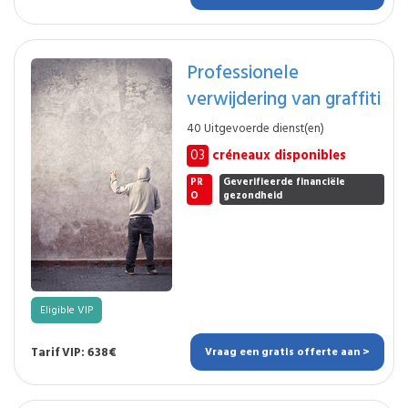
Professionele
verwijdering van graffiti
40 Uitgevoerde dienst(en)
03
créneaux disponibles
PR
Geverifieerde financiële
O
gezondheid
Eligible VIP
Tarif VIP: 638€
Vraag een gratis offerte aan >