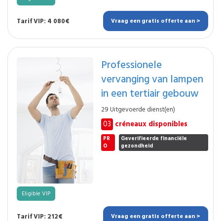
Tarif VIP: 4 080€
Vraag een gratis offerte aan >
Professionele
vervanging van lampen
in een tertiair gebouw
29 Uitgevoerde dienst(en)
03
créneaux disponibles
PR
Geverifieerde financiële
O
gezondheid
Eligible VIP
Tarif VIP: 212€
Vraag een gratis offerte aan >