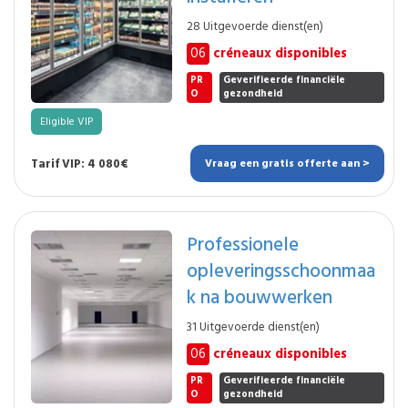
28 Uitgevoerde dienst(en)
06
créneaux disponibles
PR
Geverifieerde financiële
O
gezondheid
Eligible VIP
Tarif VIP: 4 080€
Vraag een gratis offerte aan >
Professionele
opleveringsschoonmaa
k na bouwwerken
31 Uitgevoerde dienst(en)
06
créneaux disponibles
PR
Geverifieerde financiële
O
gezondheid