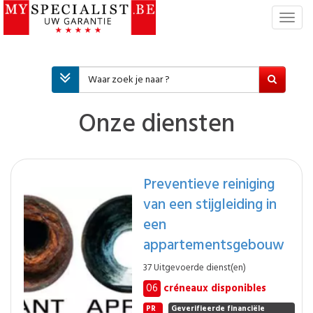
T
o
g
g
l
e
n
Onze diensten
a
v
i
g
Preventieve reiniging
a
van een stijgleiding in
t
i
een
e
appartementsgebouw
37 Uitgevoerde dienst(en)
06
créneaux disponibles
PR
Geverifieerde financiële