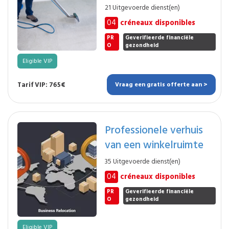
21 Uitgevoerde dienst(en)
04
créneaux disponibles
PR
Geverifieerde financiële
O
gezondheid
Eligible VIP
Tarif VIP: 765€
Vraag een gratis offerte aan >
Professionele verhuis
van een winkelruimte
35 Uitgevoerde dienst(en)
04
créneaux disponibles
PR
Geverifieerde financiële
O
gezondheid
Eligible VIP